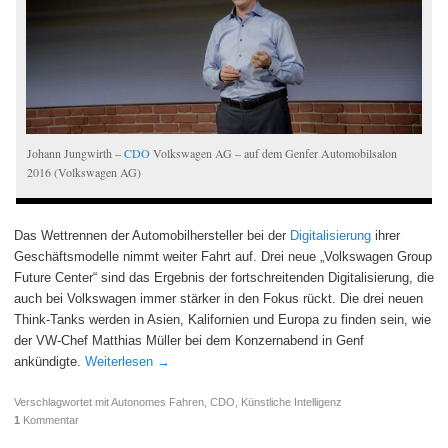
Johann Jungwirth –
CDO
Volkswagen AG – auf dem Genfer Automobilsalon
2016 (Volkswagen AG)
Das Wettrennen der Automobilhersteller bei der
Digitalisierung
ihrer
Geschäftsmodelle nimmt weiter Fahrt auf. Drei neue „Volkswagen Group
Future Center“ sind das Ergebnis der fortschreitenden Digitalisierung, die
auch bei Volkswagen immer stärker in den Fokus rückt. Die drei neuen
Think-Tanks werden in Asien, Kalifornien und Europa zu finden sein, wie
der VW-Chef Matthias Müller bei dem Konzernabend in Genf
ankündigte.
Weiterlesen
→
Verschlagwortet mit
Autonomes Fahren
,
CDO
,
Künstliche Intelligenz
1
Kommentar