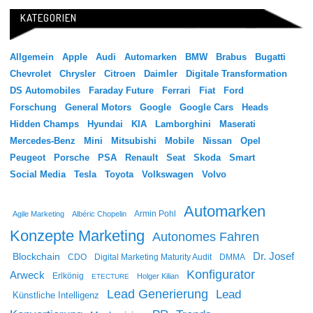
KATEGORIEN
Allgemein
Apple
Audi
Automarken
BMW
Brabus
Bugatti
Chevrolet
Chrysler
Citroen
Daimler
Digitale Transformation
DS Automobiles
Faraday Future
Ferrari
Fiat
Ford
Forschung
General Motors
Google
Google Cars
Heads
Hidden Champs
Hyundai
KIA
Lamborghini
Maserati
Mercedes-Benz
Mini
Mitsubishi
Mobile
Nissan
Opel
Peugeot
Porsche
PSA
Renault
Seat
Skoda
Smart
Social Media
Tesla
Toyota
Volkswagen
Volvo
Automarken
Agile Marketing
Albéric Chopelin
Armin Pohl
Konzepte Marketing
Autonomes Fahren
Dr. Josef
Blockchain
CDO
Digital Marketing Maturity Audit
DMMA
Konfigurator
Arweck
Erlkönig
Holger Kilian
ETECTURE
Lead Generierung
Lead
Künstliche Intelligenz