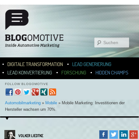
Suchen
Hauptmenü
ZUM INHALT WECHSELN
ZUM SEKUNDÄREN INHALT WECHSELN
DIGITALE TRANSFORMATION
LEAD GENERIERUNG
LEAD KONVERTIERUNG
FORSCHUNG
HIDDEN CHAMPS
FOLLOW BLOGOMOTIVE
Automobilmarketing
»
Mobile
»
Mobile Marketing: Investitionen der
Hersteller wachsen um 70%.
VOLKER LIEDTKE