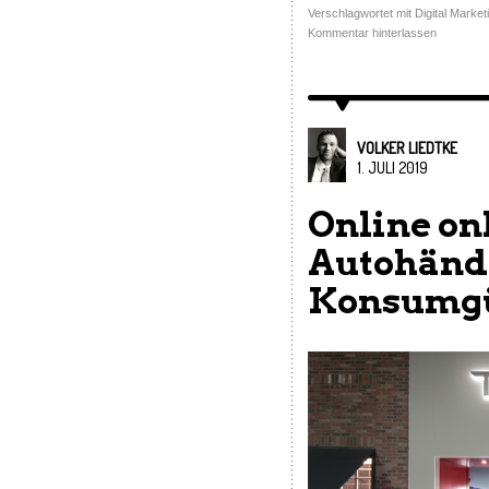
Verschlagwortet mit
Digital Market
Kommentar hinterlassen
VOLKER LIEDTKE
1. JULI 2019
Online onl
Autohändle
Konsumgü