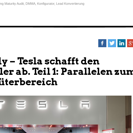
ing Maturity Audit
,
DMMA
,
Konfigurator
,
Lead Konvertierung
y – Tesla schafft den
r ab. Teil 1: Parallelen zu
terbereich