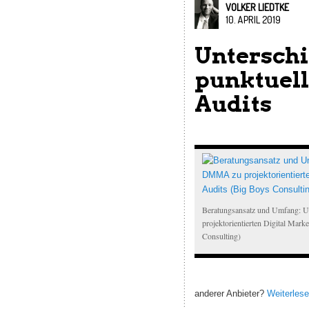
VOLKER LIEDTKE
10. APRIL 2019
Untersch
punktuell
Audits
Beratungsansatz und Umfang:
projektorientierten Digital Mark
Consulting)
anderer Anbieter?
Weiterles