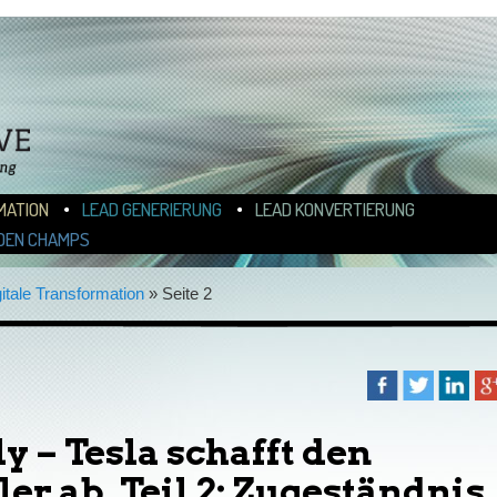
N
ALT WECHSELN
MATION
LEAD GENERIERUNG
LEAD KONVERTIERUNG
DEN CHAMPS
itale Transformation
»
Seite 2
y – Tesla schafft den
er ab. Teil 2: Zugeständnis