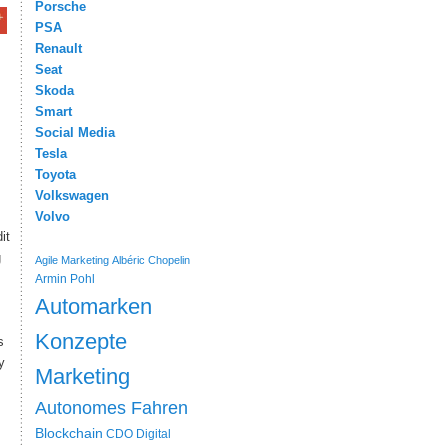
Porsche
PSA
Renault
Seat
Skoda
Smart
Social Media
Tesla
Toyota
Volkswagen
Volvo
it
g
Agile Marketing
Albéric Chopelin
Armin Pohl
Automarken
Konzepte
s
y
Marketing
Autonomes Fahren
Blockchain
CDO
Digital