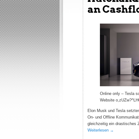
an Cashf
Online only – Tesla s
Website o,zUZw?^
Elon Musk und Tesla setzten
On- und Offline Kommunikati
gleichzeitig ein drastische
Weiterlesen
→