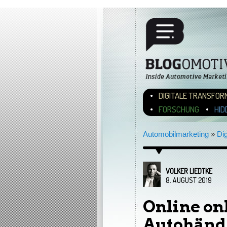
Hauptmenü
ZUM INHALT WECHSEL
ZUM SEKUNDÄREN INH
DIGITALE TRANSFOR
FORSCHUNG
HID
Automobilmarketing
»
Dig
VOLKER LIEDTKE
8. AUGUST 2019
Online onl
Autohändl