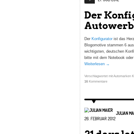
Der Konfi
Autowerbu
Der
Konfigurator
ist das Her
Blogomotive stammen 6 aus d
wichtigsten, deutschen Konfig
bitte mit dem Notebook oder
Weiterlesen
→
Verschlagwortet mit
Automarken K
16
Kommentare
JULIAN MA
26. FEBRUAR 2012