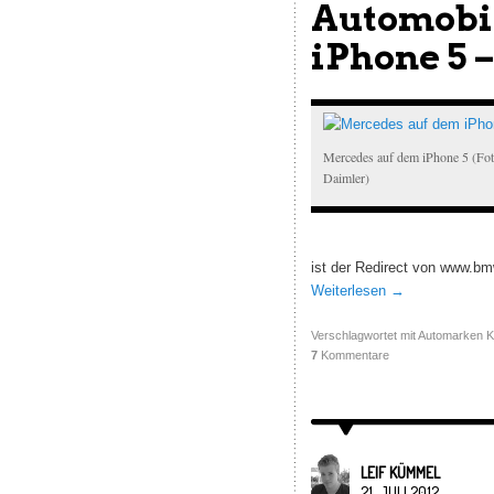
Automobil
iPhone 5 –
Mercedes auf dem iPhone 5 (Fot
Daimler)
ist der Redirect von www.bm
Weiterlesen
→
Verschlagwortet mit
Automarken K
7
Kommentare
LEIF KÜMMEL
21. JULI 2012