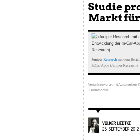
Studie pr
Markt für
Juniper
Research
mit dem Berich
InCar-Apps (Juniper Research)
Verschlagwortet mit
Automarken K
1
Kommentar
VOLKER LIEDTKE
25. SEPTEMBER 2012