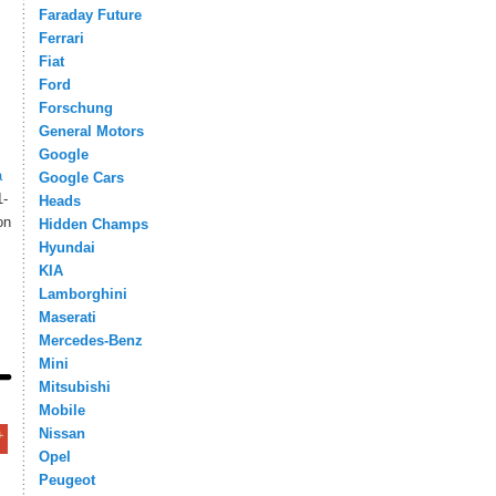
Faraday Future
Ferrari
Fiat
Ford
Forschung
General Motors
Google
a
Google Cars
1-
Heads
on
Hidden Champs
Hyundai
KIA
Lamborghini
Maserati
Mercedes-Benz
Mini
Mitsubishi
Mobile
Nissan
Opel
Peugeot