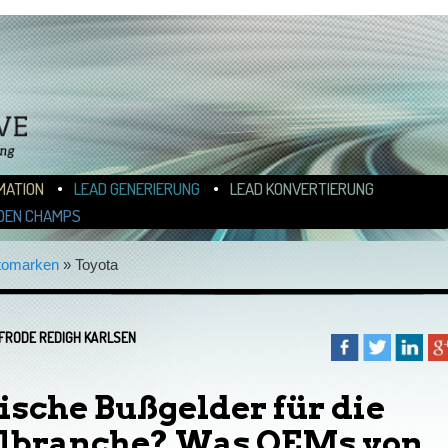
N
ALT WECHSELN
MATION
LEAD GENERIERUNG
LEAD KONVERTIERUNG
DEN CHAMPS
tomarken
»
Toyota
FRODE REDIGH KARLSEN
sche Bußgelder für die
lbranche? Was OEMs von