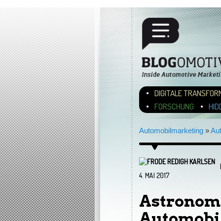
Hauptmenü
ZUM INHALT WECHSEL
ZUM SEKUNDÄREN INH
DIGITALE TRANSFOR
FORSCHUNG
HID
Automobilmarketing
»
Au
4. MAI 2017
Astronomi
Automobi