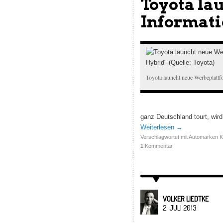
Toyota la
Informati
Toyota launcht neue Werbeplattf
ganz Deutschland tourt, wird
Weiterlesen
→
Verschlagwortet mit
Automarken K
1
Kommentar
VOLKER LIEDTKE
2. JULI 2013