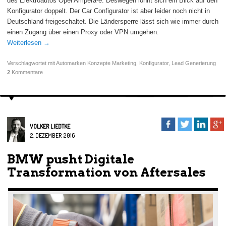
des Elektroautos Opel Ampera-e. Deswegen lohnt sich ein Blick auf den
Konfigurator doppelt. Der Car Configurator ist aber leider noch nicht in
Deutschland freigeschaltet. Die Ländersperre lässt sich wie immer durch
einen Zugang über einen Proxy oder VPN umgehen.
Weiterlesen
→
Verschlagwortet mit
Automarken Konzepte Marketing
,
Konfigurator
,
Lead Generierung
2
Kommentare
VOLKER LIEDTKE
2. DEZEMBER 2016
BMW pusht Digitale
Transformation von Aftersales