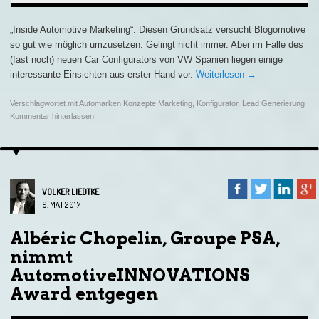
„Inside Automotive Marketing“. Diesen Grundsatz versucht Blogomotive
so gut wie möglich umzusetzen. Gelingt nicht immer. Aber im Falle des
(fast noch) neuen Car Configurators von VW Spanien liegen einige
interessante Einsichten aus erster Hand vor.
Weiterlesen
→
Verschlagwortet mit
Automarken Konzepte Marketing
,
Konfigurator
,
Lead Generierung
Kommentar hinterlassen
VOLKER LIEDTKE
9. MAI 2017
Albéric Chopelin, Groupe PSA,
nimmt
AutomotiveINNOVATIONS
Award entgegen