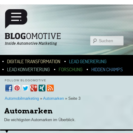
Suchen
Hauptmenü
ZUM INHALT WECHSELN
ZUM SEKUNDÄREN INHALT WECHSELN
DIGITALE TRANSFORMATION
LEAD GENERIERUNG
LEAD KONVERTIERUNG
FORSCHUNG
HIDDEN CHAMPS
FOLLOW BLOGOMOTIVE
Automobilmarketing
»
Automarken
»
Seite 3
Automarken
Die wichtigsten Automarken im Überblick.