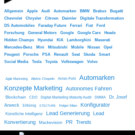
Allgemein
Apple
Audi
Automarken
BMW
Brabus
Bugatti
Chevrolet
Chrysler
Citroen
Daimler
Digitale Transformation
DS Automobiles
Faraday Future
Ferrari
Fiat
Ford
Forschung
General Motors
Google
Google Cars
Heads
Hidden Champs
Hyundai
KIA
Lamborghini
Maserati
Mercedes-Benz
Mini
Mitsubishi
Mobile
Nissan
Opel
Peugeot
Porsche
PSA
Renault
Seat
Skoda
Smart
Social Media
Tesla
Toyota
Volkswagen
Volvo
Automarken
Agile Marketing
Albéric Chopelin
Armin Pohl
Konzepte Marketing
Autonomes Fahren
Dr. Josef
Blockchain
CDO
Digital Marketing Maturity Audit
DMMA
Konfigurator
Arweck
Erlkönig
Holger Kilian
ETECTURE
Lead Generierung
Lead
Künstliche Intelligenz
Konvertierung
PR
Trends
Mackevision