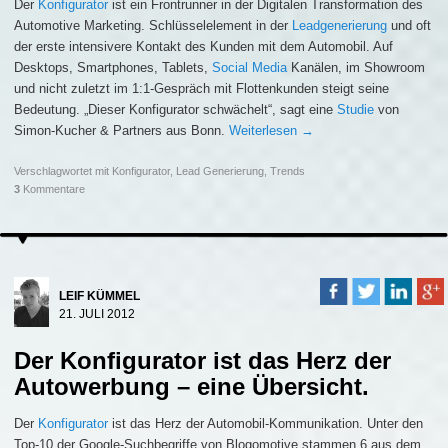
Der
Konfigurator
ist ein Frontrunner in der Digitalen Transformation des
Automotive Marketing. Schlüsselelement in der
Leadgenerierung
und oft
der erste intensivere Kontakt des Kunden mit dem Automobil. Auf
Desktops, Smartphones, Tablets,
Social Media
Kanälen, im Showroom
und nicht zuletzt im 1:1-Gespräch mit Flottenkunden steigt seine
Bedeutung. „Dieser Konfigurator schwächelt“, sagt eine
Studie
von
Simon-Kucher & Partners aus Bonn.
Weiterlesen
→
Verschlagwortet mit
Konfigurator
,
Lead Generierung
,
Trends
3
Kommentare
LEIF KÜMMEL
21. JULI 2012
Der Konfigurator ist das Herz der
Autowerbung – eine Übersicht.
Der
Konfigurator
ist das Herz der Automobil-Kommunikation. Unter den
Top-10 der Google-Suchbegriffe von Blogomotive stammen 6 aus dem