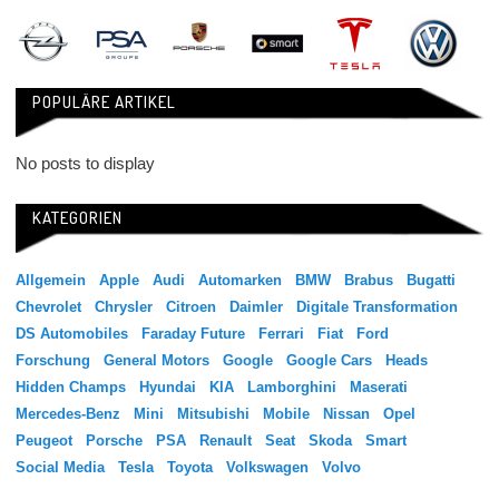
POPULÄRE ARTIKEL
No posts to display
KATEGORIEN
Allgemein
Apple
Audi
Automarken
BMW
Brabus
Bugatti
Chevrolet
Chrysler
Citroen
Daimler
Digitale Transformation
DS Automobiles
Faraday Future
Ferrari
Fiat
Ford
Forschung
General Motors
Google
Google Cars
Heads
Hidden Champs
Hyundai
KIA
Lamborghini
Maserati
Mercedes-Benz
Mini
Mitsubishi
Mobile
Nissan
Opel
Peugeot
Porsche
PSA
Renault
Seat
Skoda
Smart
Social Media
Tesla
Toyota
Volkswagen
Volvo