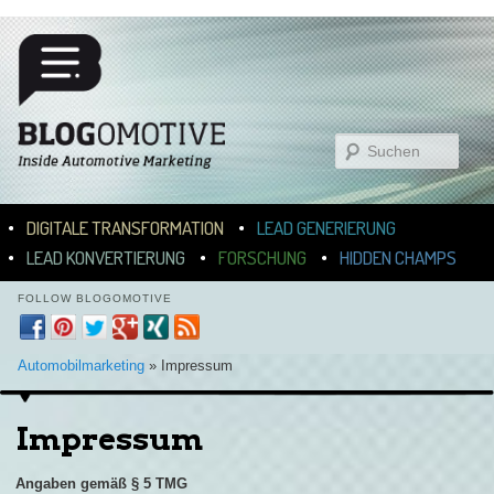
Suchen
Hauptmenü
ZUM INHALT WECHSELN
ZUM SEKUNDÄREN INHALT WECHSELN
DIGITALE TRANSFORMATION
LEAD GENERIERUNG
LEAD KONVERTIERUNG
FORSCHUNG
HIDDEN CHAMPS
FOLLOW BLOGOMOTIVE
Automobilmarketing
»
Impressum
Impressum
Angaben gemäß § 5 TMG