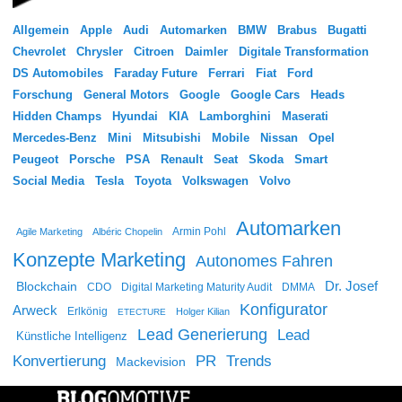
Allgemein
Apple
Audi
Automarken
BMW
Brabus
Bugatti
Chevrolet
Chrysler
Citroen
Daimler
Digitale Transformation
DS Automobiles
Faraday Future
Ferrari
Fiat
Ford
Forschung
General Motors
Google
Google Cars
Heads
Hidden Champs
Hyundai
KIA
Lamborghini
Maserati
Mercedes-Benz
Mini
Mitsubishi
Mobile
Nissan
Opel
Peugeot
Porsche
PSA
Renault
Seat
Skoda
Smart
Social Media
Tesla
Toyota
Volkswagen
Volvo
Automarken
Agile Marketing
Albéric Chopelin
Armin Pohl
Konzepte Marketing
Autonomes Fahren
Dr. Josef
Blockchain
CDO
Digital Marketing Maturity Audit
DMMA
Konfigurator
Arweck
Erlkönig
Holger Kilian
ETECTURE
Lead Generierung
Lead
Künstliche Intelligenz
Konvertierung
PR
Trends
Mackevision