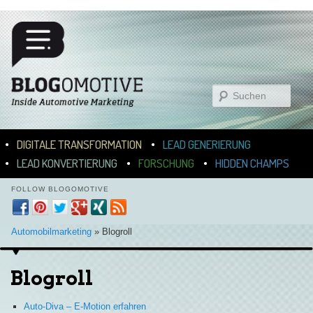
Suchen
Hauptmenü
ZUM INHALT WECHSELN
ZUM SEKUNDÄREN INHALT WECHSELN
DIGITALE TRANSFORMATION
LEAD GENERIERUNG
LEAD KONVERTIERUNG
FORSCHUNG
HIDDEN CHAMPS
FOLLOW BLOGOMOTIVE
Automobilmarketing
»
Blogroll
Blogroll
Auto-Diva – E-Motion erfahren