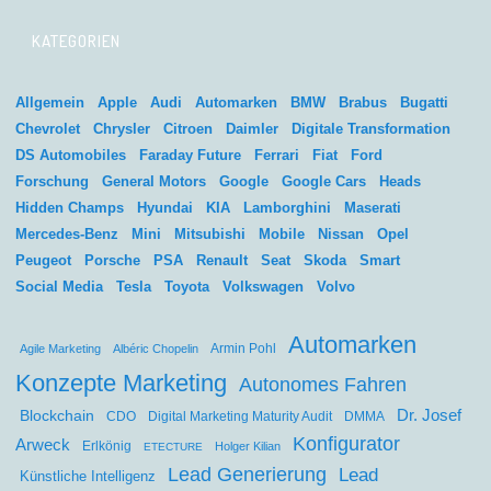
KATEGORIEN
Allgemein
Apple
Audi
Automarken
BMW
Brabus
Bugatti
Chevrolet
Chrysler
Citroen
Daimler
Digitale Transformation
DS Automobiles
Faraday Future
Ferrari
Fiat
Ford
Forschung
General Motors
Google
Google Cars
Heads
Hidden Champs
Hyundai
KIA
Lamborghini
Maserati
Mercedes-Benz
Mini
Mitsubishi
Mobile
Nissan
Opel
Peugeot
Porsche
PSA
Renault
Seat
Skoda
Smart
Social Media
Tesla
Toyota
Volkswagen
Volvo
Automarken
Agile Marketing
Albéric Chopelin
Armin Pohl
Konzepte Marketing
Autonomes Fahren
Dr. Josef
Blockchain
CDO
Digital Marketing Maturity Audit
DMMA
Konfigurator
Arweck
Erlkönig
Holger Kilian
ETECTURE
Lead Generierung
Lead
Künstliche Intelligenz