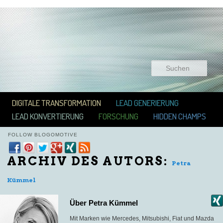
Suchen
Hauptmenü
ZUM INHALT WECHSELN
ZUM SEKUNDÄREN INHALT WECHSELN
DIGITALE TRANSFORMATION
LEAD GENERIERUNG
LEAD KONVERTIERUNG
FORSCHUNG
HIDDEN CHAMPS
FOLLOW BLOGOMOTIVE
ARCHIV DES AUTORS:
Petra
Kümmel
Über Petra Kümmel
Mit Marken wie Mercedes, Mitsubishi, Fiat und Mazda