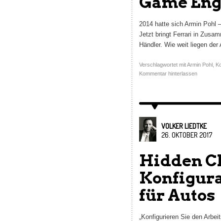
Game Eng
2014 hatte sich Armin Pohl 
Jetzt bringt Ferrari in Zus
Händler. Wie weit liegen de
Verschlagwortet mit
Armin Pohl
,
Ko
Kommentar hinterlassen
VOLKER LIEDTKE
26. OKTOBER 2017
Hidden Ch
Konfigura
für Autos
„Konfigurieren Sie den Arbei