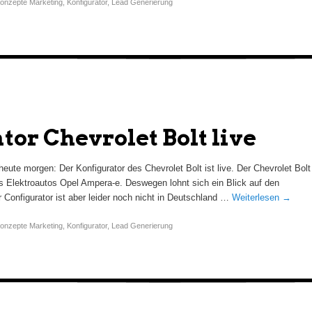
onzepte Marketing
,
Konfigurator
,
Lead Generierung
tor Chevrolet Bolt live
heute morgen: Der Konfigurator des Chevrolet Bolt ist live. Der Chevrolet Bolt
 Elektroautos Opel Ampera-e. Deswegen lohnt sich ein Blick auf den
r Configurator ist aber leider noch nicht in Deutschland …
Weiterlesen
→
onzepte Marketing
,
Konfigurator
,
Lead Generierung