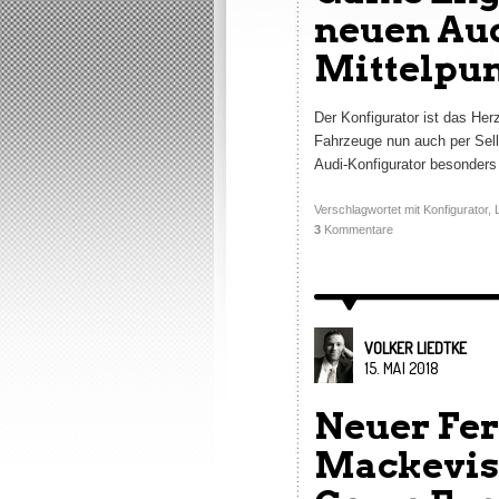
neuen Aud
Mittelpu
Der Konfigurator ist das He
Fahrzeuge nun auch per Sell
Audi-Konfigurator besonders
Verschlagwortet mit
Konfigurator
,
3
Kommentare
VOLKER LIEDTKE
15. MAI 2018
Neuer Fer
Mackevisi