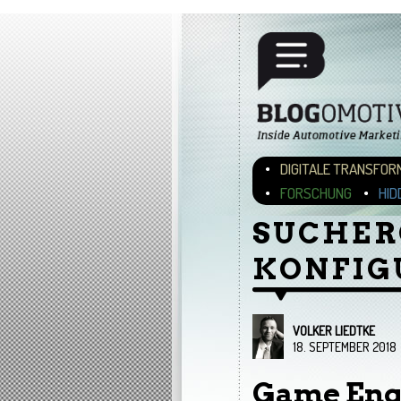
Hauptmenü
ZUM INHALT WECHSEL
ZUM SEKUNDÄREN INH
DIGITALE TRANSFOR
FORSCHUNG
HID
SUCHER
KONFIG
VOLKER LIEDTKE
18. SEPTEMBER 2018
Game Eng