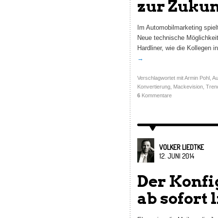
zur Zukun
Im Automobilmarketing spielt
Neue technische Möglichkei
Hardliner, wie die Kollegen 
→
Verschlagwortet mit
Armin Pohl
,
Au
Konvertierung
,
Mackevision
,
Tren
6
Kommentare
VOLKER LIEDTKE
12. JUNI 2014
Der Konfi
ab sofort l