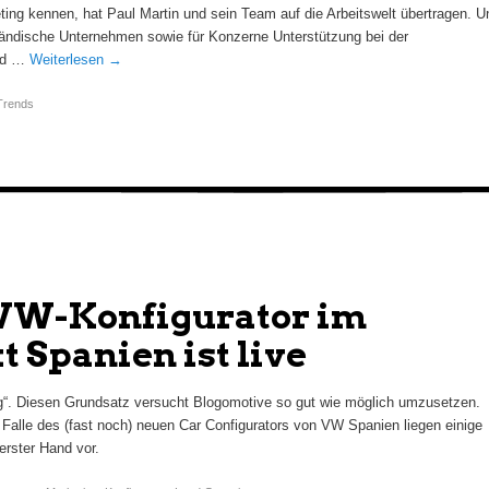
ing kennen, hat Paul Martin und sein Team auf die Arbeitswelt übertragen. U
lständische Unternehmen sowie für Konzerne Unterstützung bei der
Und …
Weiterlesen
→
Trends
 VW-Konfigurator im
 Spanien ist live
g“. Diesen Grundsatz versucht Blogomotive so gut wie möglich umzusetzen.
 Falle des (fast noch) neuen Car Configurators von VW Spanien liegen einige
erster Hand vor.