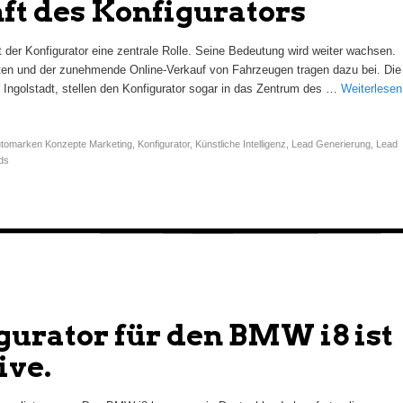
ft des Konfigurators
 der Konfigurator eine zentrale Rolle. Seine Bedeutung wird weiter wachsen.
ten und der zunehmende Online-Verkauf von Fahrzeugen tragen dazu bei. Die
in Ingolstadt, stellen den Konfigurator sogar in das Zentrum des …
Weiterlesen
tomarken Konzepte Marketing
,
Konfigurator
,
Künstliche Intelligenz
,
Lead Generierung
,
Lead
ds
gurator für den BMW i8 ist
ive.