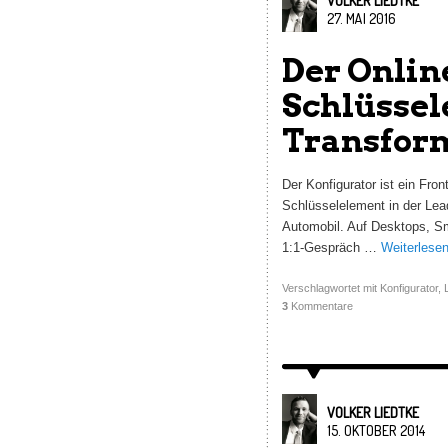
VOLKER LIEDTKE
27. MAI 2016
Der Onlin
Schlüssel
Transform
Der Konfigurator ist ein Fro
Schlüsselelement in der Lea
Automobil. Auf Desktops, Sm
1:1-Gespräch …
Weiterlese
Verschlagwortet mit
Konfigurator
,
3
Kommentare
VOLKER LIEDTKE
15. OKTOBER 2014