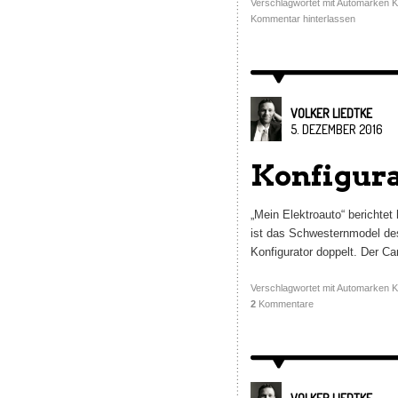
Verschlagwortet mit
Automarken K
Kommentar hinterlassen
VOLKER LIEDTKE
5. DEZEMBER 2016
Konfigura
„Mein Elektroauto“ berichtet 
ist das Schwesternmodel des
Konfigurator doppelt. Der Ca
Verschlagwortet mit
Automarken K
2
Kommentare