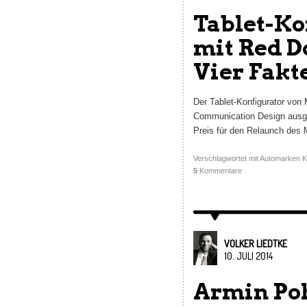
Tablet-Ko
mit Red D
Vier Fakt
Der Tablet-Konfigurator von
Communication Design ausge
Preis für den Relaunch des
Verschlagwortet mit
Automarken K
5
Kommentare
VOLKER LIEDTKE
10. JULI 2014
Armin Poh