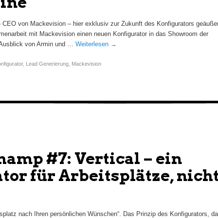
ine
– CEO von Mackevision – hier exklusiv zur Zukunft des Konfigurators geäußer
ammenarbeit mit Mackevision einen neuen Konfigurator in das Showroom der
r Ausblick von Armin und …
Weiterlesen
→
nfigurator
,
Lead Generierung
,
Mackevision
amp #7: Vertical – ein
tor für Arbeitsplätze, nich
tsplatz nach Ihren persönlichen Wünschen“. Das Prinzip des Konfigurators, d