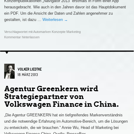
Konzernpublikationen „Navigator 2013“ erstmals in Form einer App
herausgebracht. Wie auch in den Jahren davor ist das Hauptdokument
ein PDF. Um die Ansicht der Daten und Zahlen angenehmer zu
gestalten, ist dazu …
Weiterlesen
→
Verschlagwortet mit
Automarken Konzepte Marketing
Kommentar hinterlassen
VOLKER LIEDTKE
18. MÄRZ 2013
Agentur Greenkern wird
Strategiepartner von
Volkswagen Finance in China.
„Die Agentur GREENKERN hat ein tiefgreifendes Markenverständnis
und die notwendige Erfahrung im Automotive-Bereich, um die Lösungen
zu entwickeln, die wir brauchen.“ Annie Wu, Head of Marketing bei
Volkswagen Finance China. Quelle: PresseBox