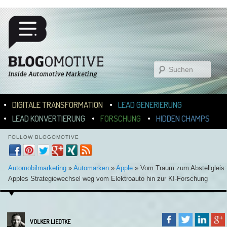
Suchen
Hauptmenü
ZUM INHALT WECHSELN
ZUM SEKUNDÄREN INHALT WECHSELN
DIGITALE TRANSFORMATION
LEAD GENERIERUNG
LEAD KONVERTIERUNG
FORSCHUNG
HIDDEN CHAMPS
FOLLOW BLOGOMOTIVE
Automobilmarketing
»
Automarken
»
Apple
»
Vom Traum zum Abstellgleis:
Apples Strategiewechsel weg vom Elektroauto hin zur KI-Forschung
VOLKER LIEDTKE