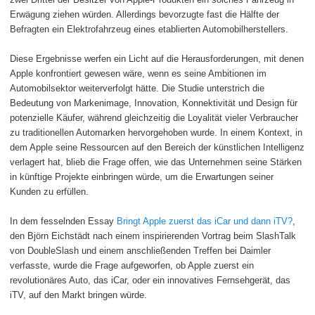
Erwägung ziehen würden. Allerdings bevorzugte fast die Hälfte der
Befragten ein Elektrofahrzeug eines etablierten Automobilherstellers.
Diese Ergebnisse werfen ein Licht auf die Herausforderungen, mit denen
Apple konfrontiert gewesen wäre, wenn es seine Ambitionen im
Automobilsektor weiterverfolgt hätte. Die Studie unterstrich die
Bedeutung von Markenimage, Innovation, Konnektivität und Design für
potenzielle Käufer, während gleichzeitig die Loyalität vieler Verbraucher
zu traditionellen Automarken hervorgehoben wurde. In einem Kontext, in
dem Apple seine Ressourcen auf den Bereich der künstlichen Intelligenz
verlagert hat, blieb die Frage offen, wie das Unternehmen seine Stärken
in künftige Projekte einbringen würde, um die Erwartungen seiner
Kunden zu erfüllen.
In dem fesselnden Essay
Bringt Apple zuerst das iCar und dann iTV?
,
den Björn Eichstädt nach einem inspirierenden Vortrag beim SlashTalk
von DoubleSlash und einem anschließenden Treffen bei Daimler
verfasste, wurde die Frage aufgeworfen, ob Apple zuerst ein
revolutionäres Auto, das iCar, oder ein innovatives Fernsehgerät, das
iTV, auf den Markt bringen würde.