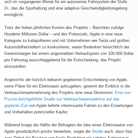
sich im vergangenen Monat für ein autonomes Fahrsystem der Stufe
2+, das die Spurhaltung und eine adaptive Geschwindigkeitsregelung
ermöglicht.
Trotz der hohen jährlichen Kosten des Projekts – Berichten zufolge
Hunderte Millionen Dollar – und des Potenzials, Apple in eine neue
Kategorie zu katapultieren und mit Unternehmen wie Tesla und großen
Automobilherstellern zu konkurrieren, waren Bedenken hinsichtlich der
Gewinnmargen bei einem angestrebten Verkaufspreis von 100.000 Dollar
pro Fahrzeug ausschlaggebend für die Entscheidung, das Projekt
einzustellen.
Angesichts der kürzlich bekannt gegebenen Entscheidung von Apple,
seine Pläne für ein Elektroauto aufzugeben, gewinnt der Einblick in die
Verbraucherwahrnehmung des Projekts eine neue Dimension.
Eine von
Psyma durchgeführte Studie zur Verbraucherperspektive auf das
geplante iCar
von Apple lieferte interessante Fakten zu den Erwartungen
und Vorbehalten potenzieller Käufer.
Während knapp die Hälfte der Befragten die Idee eines Elektroautos von
Apple grundsätzlich positiv bewertete, zeigte die
Studie
auch, dass fast
zwei Drittel der Besitzer von Apple-Produkten ein solches Fahrzeug in