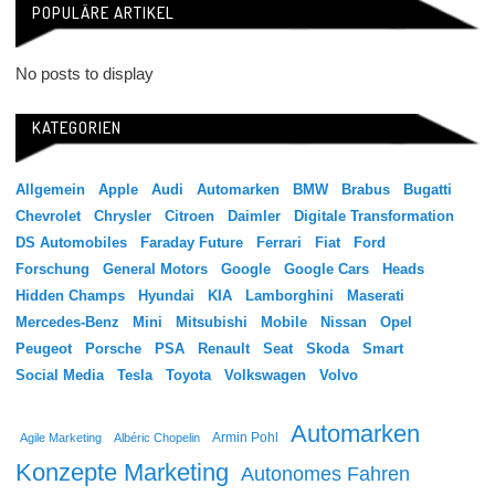
POPULÄRE ARTIKEL
No posts to display
KATEGORIEN
Allgemein
Apple
Audi
Automarken
BMW
Brabus
Bugatti
Chevrolet
Chrysler
Citroen
Daimler
Digitale Transformation
DS Automobiles
Faraday Future
Ferrari
Fiat
Ford
Forschung
General Motors
Google
Google Cars
Heads
Hidden Champs
Hyundai
KIA
Lamborghini
Maserati
Mercedes-Benz
Mini
Mitsubishi
Mobile
Nissan
Opel
Peugeot
Porsche
PSA
Renault
Seat
Skoda
Smart
Social Media
Tesla
Toyota
Volkswagen
Volvo
Automarken
Agile Marketing
Albéric Chopelin
Armin Pohl
Konzepte Marketing
Autonomes Fahren