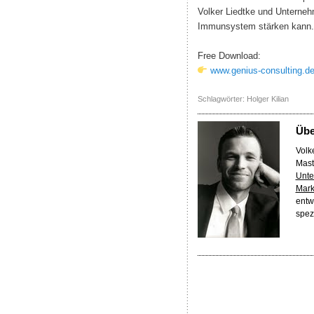
Volker Liedtke und Unternehm
Immunsystem stärken kann.
Free Download:
www.genius-consulting.d
Schlagwörter:
Holger Kilian
Üb
Volke
Mast
Unte
Mark
entw
spez