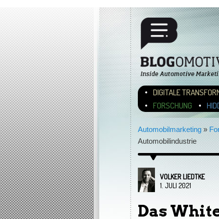
Hauptmenü
ZUM INHALT WECHSEL
ZUM SEKUNDÄREN INH
DIGITALE TRANSFOR
FORSCHUNG
HID
Automobilmarketing
»
Fo
Automobilindustrie
VOLKER LIEDTKE
1. JULI 2021
Das White