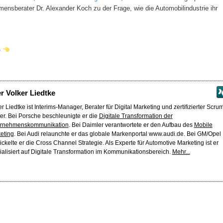
ensberater Dr. Alexander Koch zu der Frage, wie die Automobilindustrie ihr
e
er
Volker Liedtke
r Liedtke ist Interims-Manager, Berater für Digital Marketing und zertifizierter Scru
er. Bei Porsche beschleunigte er die
Digitale Transformation der
rnehmenskommunikation
. Bei Daimler verantwortete er den Aufbau des
Mobile
eting
. Bei Audi relaunchte er das globale Markenportal www.audi.de. Bei GM/Opel
ickelte er die Cross Channel Strategie. Als Experte für Automotive Marketing ist er
ialisiert auf Digitale Transformation im Kommunikationsbereich.
Mehr...