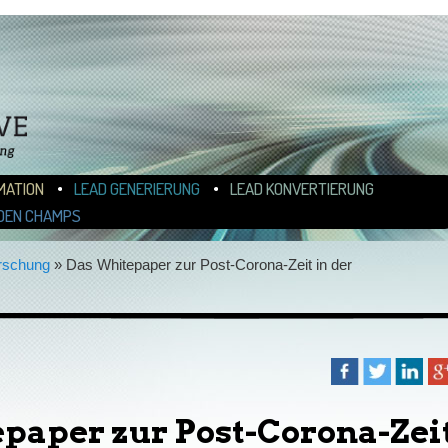
N
ALT WECHSELN
MATION
LEAD GENERIERUNG
LEAD KONVERTIERUNG
DEN CHAMPS
rschung
»
Das Whitepaper zur Post-Corona-Zeit in der
paper zur Post-Corona-Zei