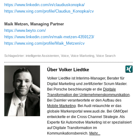
https://www.linkedin.com/in/claudiuskonopka/
https://www.xing.com/profile/Claudius_Konopka/cv
Maik Metzen, Managing Partner
https://www.beyto.com/
https://www.linkedin.com/in/maik-metzen-4359123/
https://www.xing.com/profile/Maik_Metzen/cv
Schlagwörter:
intelligente Assistenten
,
Voice
,
Voice Marketing
,
Voice Search
Über
Volker Liedtke
Volker Liedtke ist Interims-Manager, Berater für
Digital Marketing und zertifizierter Scrum Master.
Bei Porsche beschleunigte er die
Digitale
Transformation der Unternehmenskommunikation
.
Bei Daimler verantwortete er den Aufbau des
Mobile Marketing
. Bei Audi relaunchte er das
globale Markenportal www.audi.de. Bei GM/Opel
entwickelte er die Cross Channel Strategie. Als
Experte für Automotive Marketing ist er spezialisiert
auf Digitale Transformation im
Kommunikationsbereich.
Mehr...