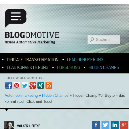
Suchen
Hauptmenü
ZUM INHALT WECHSELN
ZUM SEKUNDÄREN INHALT WECHSELN
DIGITALE TRANSFORMATION
LEAD GENERIERUNG
LEAD KONVERTIERUNG
FORSCHUNG
HIDDEN CHAMPS
FOLLOW BLOGOMOTIVE
Automobilmarketing
»
Hidden Champs
»
Hidden Champ #8: Beyto – das
kommt nach Click und Touch
VOLKER LIEDTKE