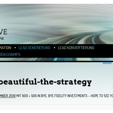
N
ALT WECHSELN
MATION
LEAD GENERIERUNG
LEAD KONVERTIERUNG
DEN CHAMPS
Weiter
eautiful-the-strategy
EMBER 2018
MIT
900 × 506
IN
BYE, BYE FIDELITY INVESTMENTS – HOPE TO SEE Y