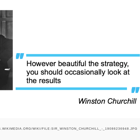
.WIKIMEDIA.ORG/WIKI/FILE:SIR_WINSTON_CHURCHILL_-_19086236948.JPG