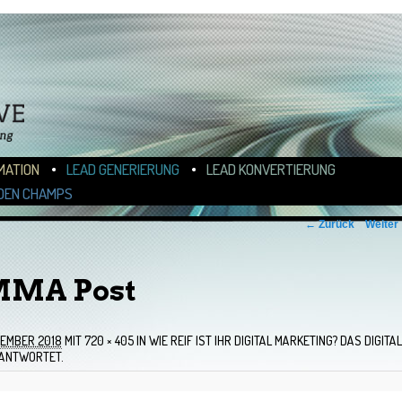
N
ALT WECHSELN
MATION
LEAD GENERIERUNG
LEAD KONVERTIERUNG
DEN CHAMPS
← Zurück
Weiter
MMA Post
VEMBER 2018
MIT
720 × 405
IN
WIE REIF IST IHR DIGITAL MARKETING? DAS DIGITAL
 ANTWORTET.