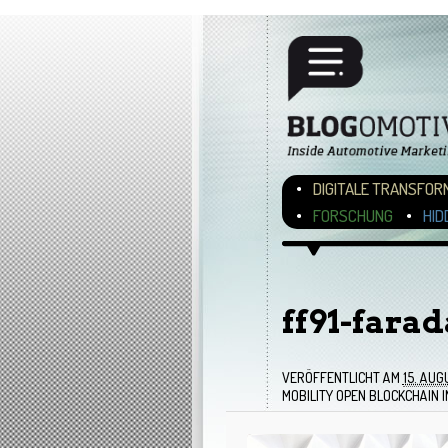
Hauptmenü
ZUM INHALT WECHSEL
ZUM SEKUNDÄREN INH
DIGITALE TRANSFOR
FORSCHUNG
HID
Bilder-Navigation
ff91-fara
VERÖFFENTLICHT AM
15. AUG
MOBILITY OPEN BLOCKCHAIN I