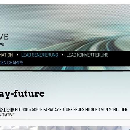
N
ALT WECHSELN
MATION
LEAD GENERIERUNG
LEAD KONVERTIERUNG
DEN CHAMPS
day-future
UST 2018
MIT
900 × 506
IN
FARADAY FUTURE NEUES MITGLIED VON MOBI – DER
NITIATIVE