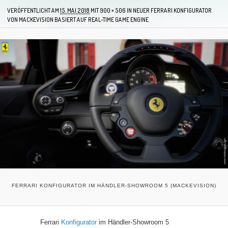
VERÖFFENTLICHT AM
15. MAI 2018
MIT
900 × 506
IN
NEUER FERRARI KONFIGURATOR
VON MACKEVISION BASIERT AUF REAL-TIME GAME ENGINE
FERRARI KONFIGURATOR IM HÄNDLER-SHOWROOM 5 (MACKEVISION)
Ferrari
Konfigurator
im Händler-Showroom 5