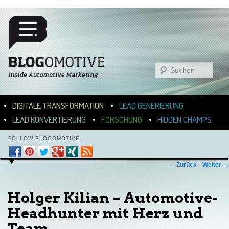
Suchen
Hauptmenü
ZUM INHALT WECHSELN
ZUM SEKUNDÄREN INHALT WECHSELN
DIGITALE TRANSFORMATION
LEAD GENERIERUNG
LEAD KONVERTIERUNG
FORSCHUNG
HIDDEN CHAMPS
FOLLOW BLOGOMOTIVE
Bilder-Navigation
← Zurück
Weiter →
Holger Kilian – Automotive-
Headhunter mit Herz und
Team