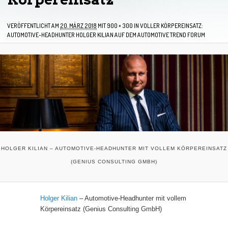
VERÖFFENTLICHT AM
20. MÄRZ 2018
MIT
900 × 300
IN
VOLLER KÖRPEREINSATZ:
AUTOMOTIVE-HEADHUNTER HOLGER KILIAN AUF DEM AUTOMOTIVE TREND FORUM
HOLGER KILIAN – AUTOMOTIVE-HEADHUNTER MIT VOLLEM KÖRPEREINSATZ
(GENIUS CONSULTING GMBH)
Holger Kilian
– Automotive-Headhunter mit vollem
Körpereinsatz (Genius Consulting GmbH)