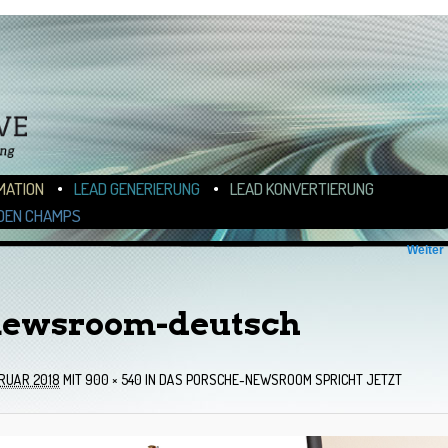
N
ALT WECHSELN
MATION
LEAD GENERIERUNG
LEAD KONVERTIERUNG
DEN CHAMPS
Weiter
newsroom-deutsch
BRUAR 2018
MIT
900 × 540
IN
DAS PORSCHE-NEWSROOM SPRICHT JETZT