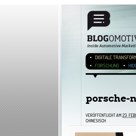
Hauptmenü
ZUM INHALT WECHSEL
ZUM SEKUNDÄREN INH
DIGITALE TRANSFOR
FORSCHUNG
HID
Bilder-Navigation
porsche-
VERÖFFENTLICHT AM
23. FE
CHINESISCH