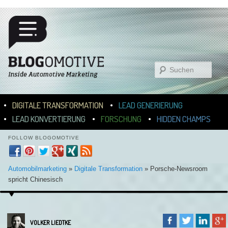
Suchen
Hauptmenü
ZUM INHALT WECHSELN
ZUM SEKUNDÄREN INHALT WECHSELN
DIGITALE TRANSFORMATION
LEAD GENERIERUNG
LEAD KONVERTIERUNG
FORSCHUNG
HIDDEN CHAMPS
FOLLOW BLOGOMOTIVE
Automobilmarketing
»
Digitale Transformation
»
Porsche-Newsroom
spricht Chinesisch
VOLKER LIEDTKE