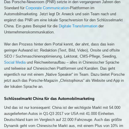
Das Porsche-Newsroom (PNR) setzte in den vergangenen Jahren den
Standard für
Corporate Communication
-Plattformen im
Automobilmarketing. Jetzt legt Dr. Arweck und sein Team nach und
ergänzt das PNR um eine lokale Sprachversion für den Schlüsselmarkt
China. Ein gutes Beispiel für die
Digitale Transformation
der
Unternehmenskommunikation.
Wer den Prozess hinter dem Portal kennt, der ahnt, dass das kein
geringer Aufwand ist: Redaktion (Text, Bild, Video), Onsite und offsite
SEO / Suchmaschinenoptimierung, Lektorat, CMS-Pflege, Seeding,
Social Media
und Reichweitenaufbau – alles in Chinesischer Sprache
und teilweise auf Chinesischen Plattformen und Kanälen. Das geht
eigentlich nur mit einem „Native Speaker“ im Team. Dazu bietet Porsche
jetzt auch das Porsche-Magazin „Christophorus“ als Website und App in
der lokalen Sprache an.
Schlüsselmarkt China für das Automobilmarketing
Und das ist nur konsequent: China ist der wichtigste Markt mit 54.000
ausgelieferten Autos in Q1-Q3 2017 vor USA mit 41.000 Einheiten.
Deutschland kam im Vergleich auf 22.000 Fahrzeuge. Auch das größte
Dynamik geht vom Chinesische Markt aus, mit einem Plus von 10% im