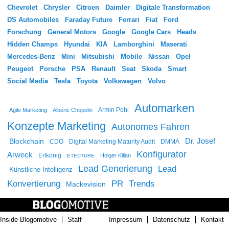
Chevrolet
Chrysler
Citroen
Daimler
Digitale Transformation
DS Automobiles
Faraday Future
Ferrari
Fiat
Ford
Forschung
General Motors
Google
Google Cars
Heads
Hidden Champs
Hyundai
KIA
Lamborghini
Maserati
Mercedes-Benz
Mini
Mitsubishi
Mobile
Nissan
Opel
Peugeot
Porsche
PSA
Renault
Seat
Skoda
Smart
Social Media
Tesla
Toyota
Volkswagen
Volvo
Automarken
Agile Marketing
Albéric Chopelin
Armin Pohl
Konzepte Marketing
Autonomes Fahren
Dr. Josef
Blockchain
CDO
Digital Marketing Maturity Audit
DMMA
Konfigurator
Arweck
Erlkönig
Holger Kilian
ETECTURE
Lead Generierung
Lead
Künstliche Intelligenz
Konvertierung
PR
Trends
Mackevision
Inside Blogomotive
Staff
Impressum
Datenschutz
Kontakt