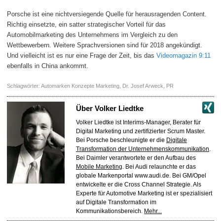
Porsche ist eine nichtversiegende Quelle für herausragenden Content.
Richtig einsetzte, ein satter strategischer Vorteil für das
Automobilmarketing des Unternehmens im Vergleich zu den
Wettbewerbern. Weitere Sprachversionen sind für 2018 angekündigt.
Und vielleicht ist es nur eine Frage der Zeit, bis das
Videomagazin 9:11
ebenfalls in China ankommt.
Schlagwörter:
Automarken Konzepte Marketing
,
Dr. Josef Arweck
,
PR
Über
Volker Liedtke
Volker Liedtke ist Interims-Manager, Berater für
Digital Marketing und zertifizierter Scrum Master.
Bei Porsche beschleunigte er die
Digitale
Transformation der Unternehmenskommunikation
.
Bei Daimler verantwortete er den Aufbau des
Mobile Marketing
. Bei Audi relaunchte er das
globale Markenportal www.audi.de. Bei GM/Opel
entwickelte er die Cross Channel Strategie. Als
Experte für Automotive Marketing ist er spezialisiert
auf Digitale Transformation im
Kommunikationsbereich.
Mehr...