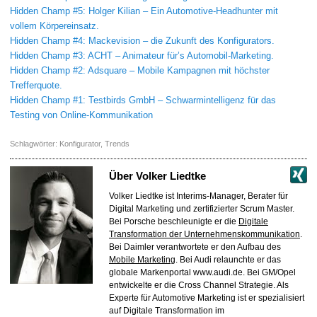
Hidden Champ #5: Holger Kilian – Ein Automotive-Headhunter mit
vollem Körpereinsatz.
Hidden Champ #4: Mackevision – die Zukunft des Konfigurators.
Hidden Champ #3: ACHT – Animateur für’s Automobil-Marketing.
Hidden Champ #2: Adsquare – Mobile Kampagnen mit höchster
Trefferquote.
Hidden Champ #1: Testbirds GmbH – Schwarmintelligenz für das
Testing von Online-Kommunikation
Schlagwörter:
Konfigurator
,
Trends
Über
Volker Liedtke
Volker Liedtke ist Interims-Manager, Berater für
Digital Marketing und zertifizierter Scrum Master.
Bei Porsche beschleunigte er die
Digitale
Transformation der Unternehmenskommunikation
.
Bei Daimler verantwortete er den Aufbau des
Mobile Marketing
. Bei Audi relaunchte er das
globale Markenportal www.audi.de. Bei GM/Opel
entwickelte er die Cross Channel Strategie. Als
Experte für Automotive Marketing ist er spezialisiert
auf Digitale Transformation im