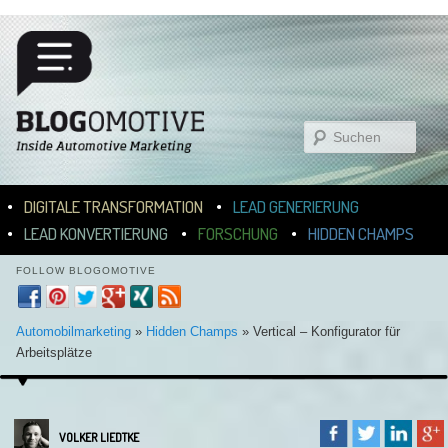
Suchen
Hauptmenü
ZUM INHALT WECHSELN
ZUM SEKUNDÄREN INHALT WECHSELN
DIGITALE TRANSFORMATION
LEAD GENERIERUNG
LEAD KONVERTIERUNG
FORSCHUNG
HIDDEN CHAMPS
FOLLOW BLOGOMOTIVE
Automobilmarketing
»
Hidden Champs
»
Vertical – Konfigurator für
Arbeitsplätze
VOLKER LIEDTKE