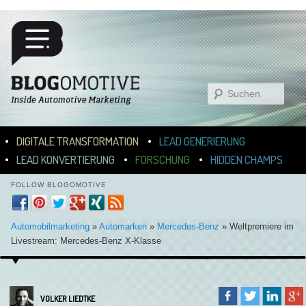
Suchen
Hauptmenü
ZUM INHALT WECHSELN
ZUM SEKUNDÄREN INHALT WECHSELN
DIGITALE TRANSFORMATION
LEAD GENERIERUNG
LEAD KONVERTIERUNG
FORSCHUNG
HIDDEN CHAMPS
FOLLOW BLOGOMOTIVE
Automobilmarketing
»
Automarken
»
Mercedes-Benz
»
Weltpremiere im
Livestream: Mercedes-Benz X-Klasse
VOLKER LIEDTKE