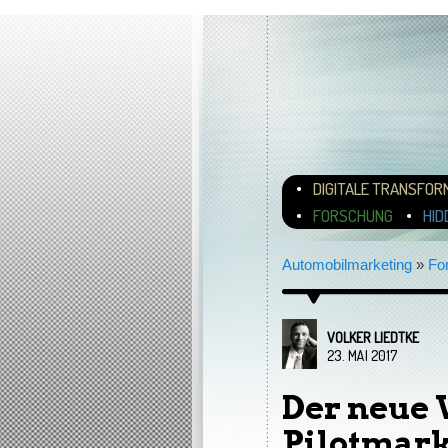
Hauptmenü
ZUM INHALT WECHSEL
ZUM SEKUNDÄREN INH
DIGITALE TRANSFOR
FORSCHUNG
HID
Automobilmarketing
»
Fo
VOLKER LIEDTKE
23. MAI 2017
Der neue
Pilotmarkt