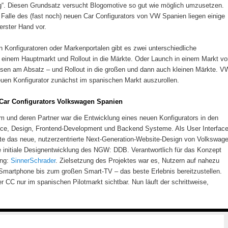
g“. Diesen Grundsatz versucht Blogomotive so gut wie möglich umzusetzen.
 Falle des (fast noch) neuen Car Configurators von VW Spanien liegen einige
erster Hand vor.
 Konfiguratoren oder Markenportalen gibt es zwei unterschiedliche
einem Hauptmarkt und Rollout in die Märkte. Oder Launch in einem Markt vo
sen am Absatz – und Rollout in die großen und dann auch kleinen Märkte. V
euen Konfigurator zunächst im spanischen Markt auszurollen.
Car Configurators Volkswagen Spanien
 und deren Partner war die Entwicklung eines neuen Konfigurators in den
nce, Design, Frontend-Development und Backend Systeme. Als User Interface
erte das neue, nutzerzentrierte Next-Generation-Website-Design von Volkswag
ie initiale Designentwicklung des NGW: DDB. Verantwortlich für das Konzept
ung:
SinnerSchrader
. Zielsetzung des Projektes war es, Nutzern auf nahezu
martphone bis zum großen Smart-TV – das beste Erlebnis bereitzustellen‬.
r CC nur im spanischen Pilotmarkt sichtbar. Nun läuft der schrittweise,