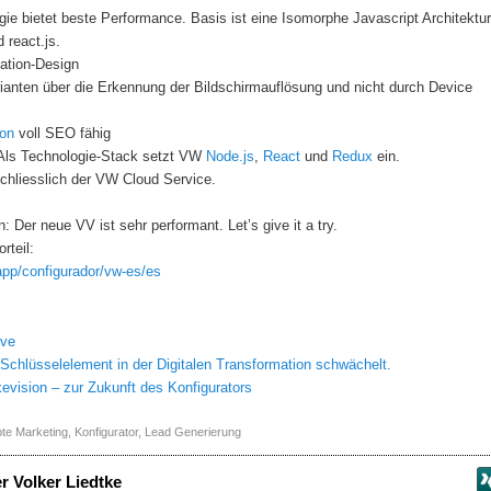
gie bietet beste Performance. Basis ist eine Isomorphe Javascript Architektur
 react.js.
ation-Design‬
anten über die Erkennung der Bildschirmauflösung und nicht durch Device
ion
voll SEO fähig‬
 Als Technologie-Stack setzt VW
Node.js
,
React
und
Redux‬
ein.
chliesslich der VW Cloud Service.
 Der neue VV ist sehr performant‬. Let’s give it a try.
rteil:
pp/configurador/vw-es/es
ive
 Schlüsselelement in der Digitalen Transformation schwächelt.
vision – zur Zukunft des Konfigurators
te Marketing
,
Konfigurator
,
Lead Generierung
er
Volker Liedtke