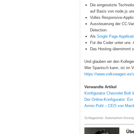
Die eingesetzte Technolo
auf Basis von node.js und
Volles Responsive-Applic
Aussteuerung der CC-Vari
Detection.
Als
Single Page Applikat
Für die Coder unter uns:
Das Hosting übernimmt s
Und glauben wir den Kollegen:
Wer Spanisch kann, ist im Vo
https://www.volkswagen.es/a
Verwandte Artikel
Konfigurator Chevrolet Bolt l
Der Online-Konfigurator: Ein
Armin Pohl – CEO von Macke
Schlagwörter:
Automarken Konzep
Üb