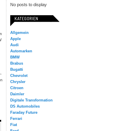
No posts to display
KATEGORIEN
Allgemein
n
Apple
W
Audi
Automarken
BMW
Brabus
Bugatti
-
Chevrolet
en
Chrysler
Citroen
Daimler
Digitale Transformation
DS Automobiles
Faraday Future
Ferrari
Fiat
Ford