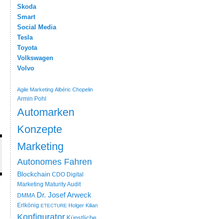
Skoda
Smart
Social Media
Tesla
Toyota
Volkswagen
Volvo
Agile Marketing
Albéric Chopelin
Armin Pohl
Automarken
Konzepte
Marketing
Autonomes Fahren
Blockchain
CDO
Digital
Marketing Maturity Audit
Dr. Josef Arweck
DMMA
Erlkönig
Holger Kilian
ETECTURE
Konfigurator
Künstliche