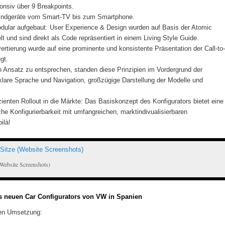
onsiv über 9 Breakpoints‬.
ndgeräte vom Smart-TV bis zum Smartphone‬.
odular aufgebaut: User Experience & Design wurden auf Basis der Atomic
 und sind direkt als Code repräsentiert in einem Living Style Guide‬.
ertierung wurde auf eine prominente und konsistente Präsentation der Call-to-
gt.
 Ansatz zu entsprechen, standen diese Prinzipien im Vordergrund der
klare Sprache und Navigation, großzügige Darstellung der Modelle und
izienten Rollout in die Märkte: Das Basiskonzept des Konfigurators bietet eine
he Konfigurierbarkeit mit umfangreichen, marktindivualisierbaren
ilà!
Website Screenshots)
 neuen Car Configurators von VW in Spanien
hen Umsetzung: