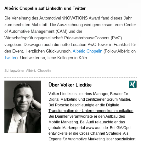
Albéric Chopelin auf LinkedIn und Twitter
Die Verleihung des AutomotiveINNOVATIONS Award fand dieses Jahr
zum sechsten Mal statt. Die Auszeichnung wird gemeinsam vom Center
of Automotive Management (CAM) und der
Wirtschaftsprüfungsgesellschaft PricewaterhouseCoopers (PwC)
vergeben. Deswegen auch die nette Location PwC-Tower in Frankfurt für
den Event. Herzlichen Glückwunsch,
Albéric Chopelin
(Follow Albéric on
Twitter
). Und weiter so, liebe Kollegen in Köln.
Schlagwörter:
Albéric Chopelin
Über
Volker Liedtke
Volker Liedtke ist Interims-Manager, Berater für
Digital Marketing und zertifizierter Scrum Master.
Bei Porsche beschleunigte er die
Digitale
Transformation der Unternehmenskommunikation
.
Bei Daimler verantwortete er den Aufbau des
Mobile Marketing
. Bei Audi relaunchte er das
globale Markenportal www.audi.de. Bei GM/Opel
entwickelte er die Cross Channel Strategie. Als
Experte für Automotive Marketing ist er spezialisiert