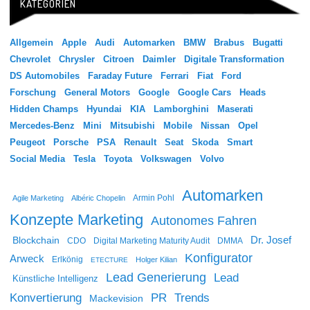
KATEGORIEN
Allgemein
Apple
Audi
Automarken
BMW
Brabus
Bugatti
Chevrolet
Chrysler
Citroen
Daimler
Digitale Transformation
DS Automobiles
Faraday Future
Ferrari
Fiat
Ford
Forschung
General Motors
Google
Google Cars
Heads
Hidden Champs
Hyundai
KIA
Lamborghini
Maserati
Mercedes-Benz
Mini
Mitsubishi
Mobile
Nissan
Opel
Peugeot
Porsche
PSA
Renault
Seat
Skoda
Smart
Social Media
Tesla
Toyota
Volkswagen
Volvo
Automarken
Agile Marketing
Albéric Chopelin
Armin Pohl
Konzepte Marketing
Autonomes Fahren
Dr. Josef
Blockchain
CDO
Digital Marketing Maturity Audit
DMMA
Konfigurator
Arweck
Erlkönig
Holger Kilian
ETECTURE
Lead Generierung
Lead
Künstliche Intelligenz
Konvertierung
PR
Trends
Mackevision