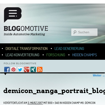
Suchen
Hauptmenü
ZUM INHALT WECHSELN
ZUM SEKUNDÄREN INHALT WECHSELN
DIGITALE TRANSFORMATION
LEAD GENERIERUNG
LEAD KONVERTIERUNG
FORSCHUNG
HIDDEN CHAMPS
FOLLOW BLOGOMOTIVE
Bilder-Navigation
Weiter →
demicon_nanga_portrait_blo
VERÖFFENTLICHT AM
3. MÄRZ 2017
MIT
900 × 540
IN
HIDDEN CHAMP #6: DEMICON