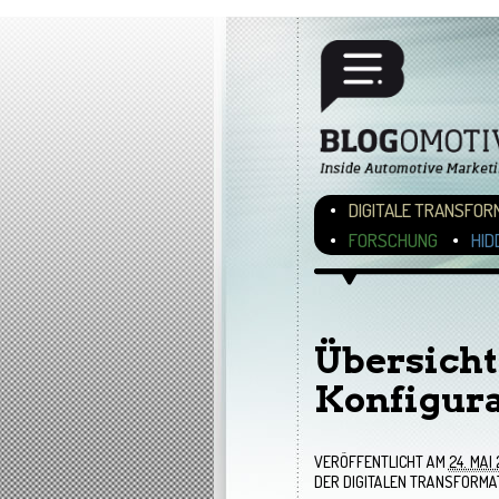
Hauptmenü
ZUM INHALT WECHSEL
ZUM SEKUNDÄREN INH
DIGITALE TRANSFOR
FORSCHUNG
HID
Bilder-Navigation
Übersicht
Konfigura
VERÖFFENTLICHT AM
24. MAI
DER DIGITALEN TRANSFORMA