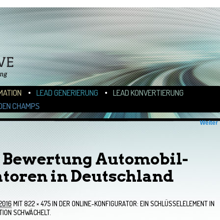
N
ALT WECHSELN
MATION
LEAD GENERIERUNG
LEAD KONVERTIERUNG
DEN CHAMPS
Weiter
 Bewertung Automobil-
toren in Deutschland
 2016
MIT
822 × 475
IN
DER ONLINE-KONFIGURATOR: EIN SCHLÜSSELELEMENT IN
TION SCHWÄCHELT.