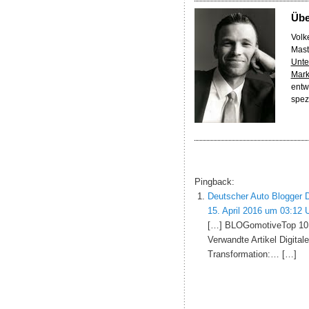
Üb
Volke
Mast
Unte
Mark
entw
spez
Pingback:
Deutscher Auto Blogger D
15. April 2016 um 03:12 
[…] BLOGomotiveTop 10 de
Verwandte Artikel Digital
Transformation:… […]