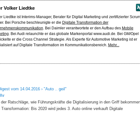
er
Volker Liedtke
r Liedtke ist Interims-Manager, Berater für Digital Marketing und zertifizierter Scru
er. Bei Porsche beschleunigte er die
Digitale Transformation der
rnehmenskommunikation
. Bei Daimler verantwortete er den Aufbau des
Mobile
eting
. Bei Audi relaunchte er das globale Markenportal www.audi.de. Bei GM/Opel
ickelte er die Cross Channel Strategie. Als Experte für Automotive Marketing ist er
ialisiert auf Digitale Transformation im Kommunikationsbereich.
Mehr...
igest vom 14.04.2016 › "Auto .. geil"
Uhr
r Ratschläge, wie Führungskräfte die Digitalisierung in den Griff bekommen
e Transformation: Bis 2020 wird jedes 3. Auto online verkauft Digitale