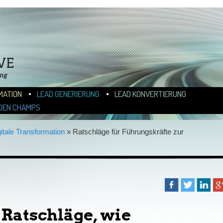
N
ALT WECHSELN
MATION
LEAD GENERIERUNG
LEAD KONVERTIERUNG
DEN CHAMPS
itale Transformation
»
Ratschläge für Führungskräfte zur
 Ratschläge, wie