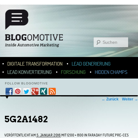
Suchen
Hauptmenü
ZUM INHALT WECHSELN
ZUM SEKUNDÄREN INHALT WECHSELN
DIGITALE TRANSFORMATION
LEAD GENERIERUNG
LEAD KONVERTIERUNG
FORSCHUNG
HIDDEN CHAMPS
FOLLOW BLOGOMOTIVE
Bilder-Navigation
← Zurück
Weiter →
5G2A1482
VERÖFFENTLICHT AM
5. JANUAR 2016
MIT
1200 × 800
IN
FARADAY FUTURE PRE-CES