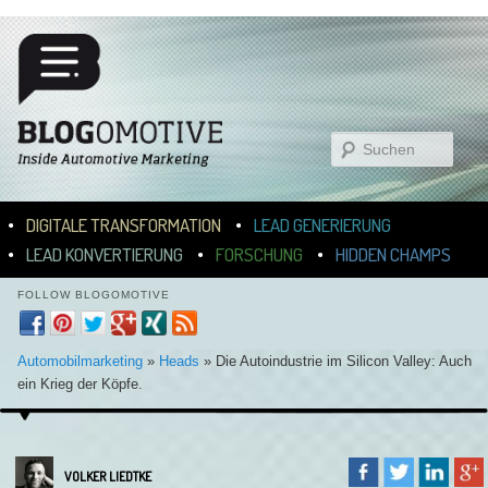
Suchen
Hauptmenü
ZUM INHALT WECHSELN
ZUM SEKUNDÄREN INHALT WECHSELN
DIGITALE TRANSFORMATION
LEAD GENERIERUNG
LEAD KONVERTIERUNG
FORSCHUNG
HIDDEN CHAMPS
FOLLOW BLOGOMOTIVE
Automobilmarketing
»
Heads
»
Die Autoindustrie im Silicon Valley: Auch
ein Krieg der Köpfe.
VOLKER LIEDTKE