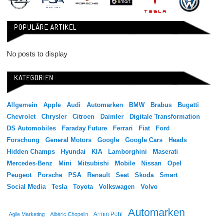
POPULÄRE ARTIKEL
No posts to display
KATEGORIEN
Allgemein
Apple
Audi
Automarken
BMW
Brabus
Bugatti
Chevrolet
Chrysler
Citroen
Daimler
Digitale Transformation
DS Automobiles
Faraday Future
Ferrari
Fiat
Ford
Forschung
General Motors
Google
Google Cars
Heads
Hidden Champs
Hyundai
KIA
Lamborghini
Maserati
Mercedes-Benz
Mini
Mitsubishi
Mobile
Nissan
Opel
Peugeot
Porsche
PSA
Renault
Seat
Skoda
Smart
Social Media
Tesla
Toyota
Volkswagen
Volvo
Automarken
Agile Marketing
Albéric Chopelin
Armin Pohl