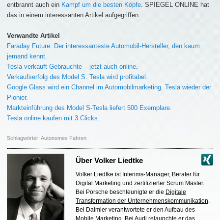
entbrannt auch ein
Kampf um die besten Köpfe
. SPIEGEL ONLINE hat
das in einem interessanten Artikel aufgegriffen.
Verwandte Artikel
Faraday Future: Der interessanteste Automobil-Hersteller, den kaum
jemand kennt.
Tesla verkauft Gebrauchte – jetzt auch online
.
Verkaufserfolg des Model S. Tesla wird profitabel.
Google Glass wird ein Channel im Automobilmarketing. Tesla wieder der
Pionier.
Markteinführung des Model S-Tesla liefert 500 Exemplare.
Tesla online kaufen mit 3 Clicks.
Schlagwörter:
Autonomes Fahren
Über
Volker Liedtke
Volker Liedtke ist Interims-Manager, Berater für
Digital Marketing und zertifizierter Scrum Master.
Bei Porsche beschleunigte er die
Digitale
Transformation der Unternehmenskommunikation
.
Bei Daimler verantwortete er den Aufbau des
Mobile Marketing
. Bei Audi relaunchte er das