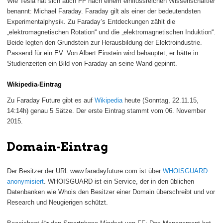
Wie Tesla hat sich auch FF nach einem einflussreichen Wissenschaftler
benannt: Michael Faraday. Faraday gilt als einer der bedeutendsten
Experimentalphysik. Zu Faraday’s Entdeckungen zählt die
„elektromagnetischen Rotation“ und die „elektromagnetischen Induktion“.
Beide legten den Grundstein zur Herausbildung der Elektroindustrie.
Passend für ein EV. Von Albert Einstein wird behauptet, er hätte in
Studienzeiten ein Bild von Faraday an seine Wand gepinnt.
Wikipedia-Eintrag
Zu Faraday Future gibt es auf
Wikipedia
heute (Sonntag, 22.11.15,
14:14h) genau 5 Sätze. Der erste Eintrag stammt vom 06. November
2015.
Domain-Eintrag
Der Besitzer der URL www.faradayfuture.com ist über
WHOISGUARD
anonymisiert
. WHOISGUARD ist ein Service, der in den üblichen
Datenbanken wie Whois den Besitzer einer Domain überschreibt und vor
Research und Neugierigen schützt.