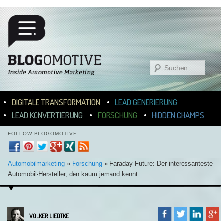
Suchen
Hauptmenü
ZUM INHALT WECHSELN
ZUM SEKUNDÄREN INHALT WECHSELN
DIGITALE TRANSFORMATION
LEAD GENERIERUNG
LEAD KONVERTIERUNG
FORSCHUNG
HIDDEN CHAMPS
FOLLOW BLOGOMOTIVE
Automobilmarketing
»
Forschung
»
Faraday Future: Der interessanteste
Automobil-Hersteller, den kaum jemand kennt.
VOLKER LIEDTKE