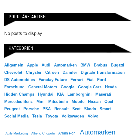
POPULÄRE ARTIKEL
No posts to display
KATEGORIEN
Allgemein
Apple
Audi
Automarken
BMW
Brabus
Bugatti
Chevrolet
Chrysler
Citroen
Daimler
Digitale Transformation
DS Automobiles
Faraday Future
Ferrari
Fiat
Ford
Forschung
General Motors
Google
Google Cars
Heads
Hidden Champs
Hyundai
KIA
Lamborghini
Maserati
Mercedes-Benz
Mini
Mitsubishi
Mobile
Nissan
Opel
Peugeot
Porsche
PSA
Renault
Seat
Skoda
Smart
Social Media
Tesla
Toyota
Volkswagen
Volvo
Automarken
Agile Marketing
Albéric Chopelin
Armin Pohl