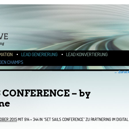
N
ALT WECHSELN
MATION
LEAD GENERIERUNG
LEAD KONVERTIERUNG
DEN CHAMPS
← Zurüc
S CONFERENCE – by
ne
OBER 2015
MIT
914 × 344
IN
“SET SAILS CONFERENCE” ZU PARTNERING IM DIGITAL