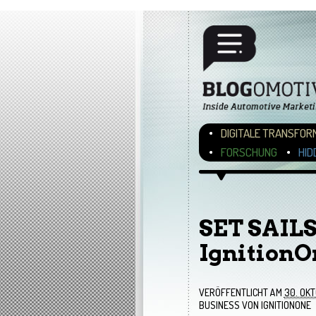
Hauptmenü
ZUM INHALT WECHSEL
ZUM SEKUNDÄREN INH
DIGITALE TRANSFOR
FORSCHUNG
HID
Bilder-Navigation
SET SAIL
IgnitionO
VERÖFFENTLICHT AM
30. OKT
BUSINESS VON IGNITIONONE