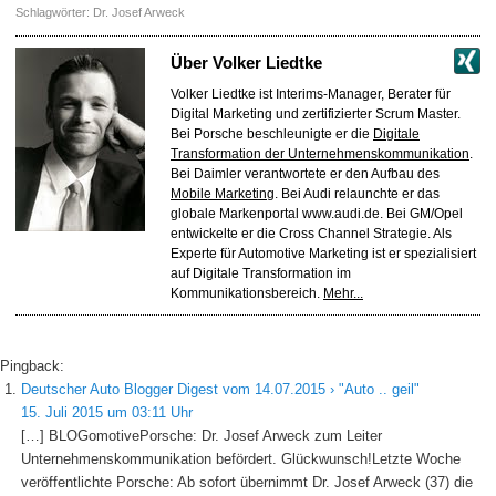
Schlagwörter:
Dr. Josef Arweck
Über
Volker Liedtke
Volker Liedtke ist Interims-Manager, Berater für
Digital Marketing und zertifizierter Scrum Master.
Bei Porsche beschleunigte er die
Digitale
Transformation der Unternehmenskommunikation
.
Bei Daimler verantwortete er den Aufbau des
Mobile Marketing
. Bei Audi relaunchte er das
globale Markenportal www.audi.de. Bei GM/Opel
entwickelte er die Cross Channel Strategie. Als
Experte für Automotive Marketing ist er spezialisiert
auf Digitale Transformation im
Kommunikationsbereich.
Mehr...
Pingback:
Deutscher Auto Blogger Digest vom 14.07.2015 › "Auto .. geil"
15. Juli 2015 um 03:11 Uhr
[…] BLOGomotivePorsche: Dr. Josef Arweck zum Leiter
Unternehmenskommunikation befördert. Glückwunsch!Letzte Woche
veröffentlichte Porsche: Ab sofort übernimmt Dr. Josef Arweck (37) die