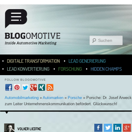
Suchen
Hauptmenü
ZUM INHALT WECHSELN
ZUM SEKUNDÄREN INHALT WECHSELN
DIGITALE TRANSFORMATION
LEAD GENERIERUNG
LEAD KONVERTIERUNG
FORSCHUNG
HIDDEN CHAMPS
FOLLOW BLOGOMOTIVE
Automobilmarketing
»
Automarken
»
Porsche
»
Porsche: Dr. Josef Arweck
zum Leiter Unternehmenskommunikation befördert. Glückwunsch!
VOLKER LIEDTKE