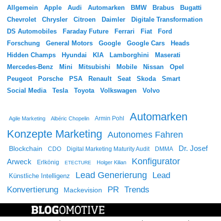
Allgemein
Apple
Audi
Automarken
BMW
Brabus
Bugatti
Chevrolet
Chrysler
Citroen
Daimler
Digitale Transformation
DS Automobiles
Faraday Future
Ferrari
Fiat
Ford
Forschung
General Motors
Google
Google Cars
Heads
Hidden Champs
Hyundai
KIA
Lamborghini
Maserati
Mercedes-Benz
Mini
Mitsubishi
Mobile
Nissan
Opel
Peugeot
Porsche
PSA
Renault
Seat
Skoda
Smart
Social Media
Tesla
Toyota
Volkswagen
Volvo
Automarken
Agile Marketing
Albéric Chopelin
Armin Pohl
Konzepte Marketing
Autonomes Fahren
Dr. Josef
Blockchain
CDO
Digital Marketing Maturity Audit
DMMA
Konfigurator
Arweck
Erlkönig
Holger Kilian
ETECTURE
Lead Generierung
Lead
Künstliche Intelligenz
Konvertierung
PR
Trends
Mackevision