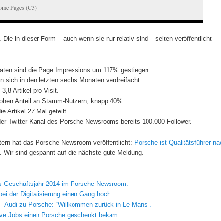
ome Pages (C3)
 Die in dieser Form – auch wenn sie nur relativ sind – selten veröffentlicht
naten sind die Page Impressions um 117% gestiegen.
n sich in den letzten sechs Monaten verdreifacht.
3,8 Artikel pro Visit.
 hohen Anteil an Stamm-Nutzern, knapp 40%.
e Artikel 27 Mal geteilt.
 der Twitter-Kanal des Porsche Newsrooms bereits 100.000 Follower.
tern hat das Porsche Newsroom veröffentlicht:
Porsche ist Qualitätsführer na
. Wir sind gespannt auf die nächste gute Meldung.
s Geschäftsjahr 2014 im Porsche Newsroom.
bei der Digitalisierung einen Gang hoch.
– Audi zu Porsche: “Willkommen zurück in Le Mans”.
ve Jobs einen Porsche geschenkt bekam.