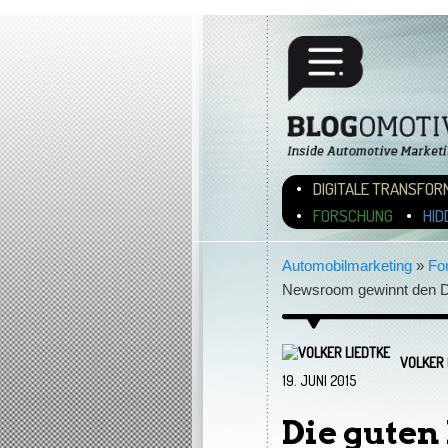
Hauptmenü
ZUM INHALT WECHSEL
ZUM SEKUNDÄREN INH
DIGITALE TRANSFOR
FORSCHUNG
HID
Automobilmarketing
»
Fo
Newsroom gewinnt den De
VOLKER 
19. JUNI 2015
Die guten