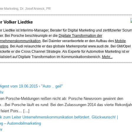
te Marketing
,
Dr. Josef Arweck
,
PR
er
Volker Liedtke
r Liedtke ist Interims-Manager, Berater für Digital Marketing und zertifizierter Scru
er. Bei Porsche beschleunigte er die
Digitale Transformation der
rnehmenskommunikation
. Bei Daimler verantwortete er den Aufbau des
Mobile
eting
. Bei Audi relaunchte er das globale Markenportal www.audi.de. Bei GM/Opel
ickelte er die Cross Channel Strategie. Als Experte für Automotive Marketing ist er
ialisiert auf Digitale Transformation im Kommunikationsbereich.
Mehr...
igest vom 19.06.2015 › "Auto .. geil"
hr
en Porsche-Meldungen reißen nicht ab: Porsche Newsroom gewinnt den
…Bei Porsche läuft es rund: Bei den Zulassungen 2014 das vierte Rekordjah
 feiert Pors… […]
ck zum Leiter Unternehmenskommunikation befördert. Glückwunsch! |
og – Automobilmarketing
hr