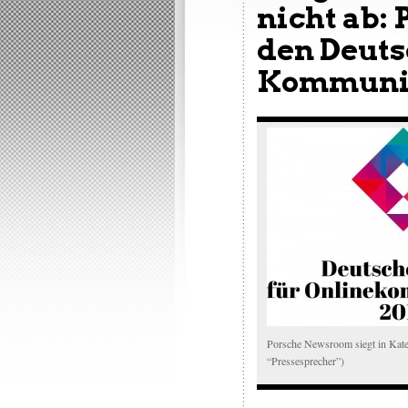
nicht ab:
den Deuts
Kommunik
Porsche Newsroom siegt in Kat
“Pressesprecher”)