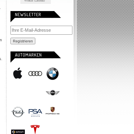
Volker Liedtke
t
NEWSLETTER
n
AUTOMARKEN
s.
s