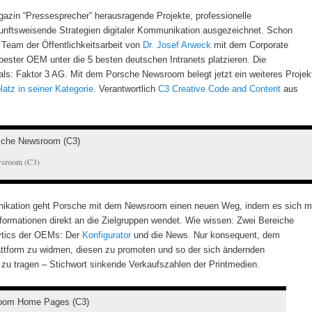
azin “Pressesprecher” herausragende Projekte, professionelle
ftsweisende Strategien digitaler Kommunikation ausgezeichnet. Schon
 Team der Öffentlichkeitsarbeit von
Dr. Josef Arweck
mit dem Corporate
s bester OEM unter die 5 besten deutschen Intranets platzieren. Die
als: Faktor 3 AG. Mit dem Porsche Newsroom belegt jetzt ein weiteres Projek
latz in seiner Kategorie
. Verantwortlich
C3 Creative Code and Content
aus
wsroom (C3)
kation geht Porsche mit dem Newsroom einen neuen Weg, indem es sich m
formationen direkt an die Zielgruppen wendet. Wie wissen: Zwei Bereiche
ytics der OEMs: Der
Konfigurator
und die News. Nur konsequent, dem
ttform zu widmen, diesen zu promoten und so der sich ändernden
u tragen – Stichwort sinkende Verkaufszahlen der Printmedien.