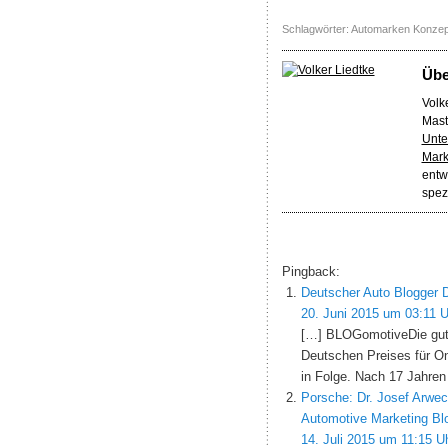
Schlagwörter:
Automarken Konzep
Üb
Volke
Mast
Unte
Mark
entw
spez
Pingback:
Deutscher Auto Blogger D
20. Juni 2015 um 03:11 U
[…] BLOGomotiveDie gut
Deutschen Preises für On
in Folge. Nach 17 Jahren
Porsche: Dr. Josef Arwe
Automotive Marketing Bl
14. Juli 2015 um 11:15 U