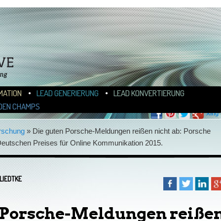
N
ALT WECHSELN
MATION
LEAD GENERIERUNG
LEAD KONVERTIERUNG
FOLLOW BLOGOMOTIVE
DEN CHAMPS
rschung
»
Die guten Porsche-Meldungen reißen nicht ab: Porsche
utschen Preises für Online Kommunikation 2015.
LIEDTKE
 Porsche-Meldungen reiße