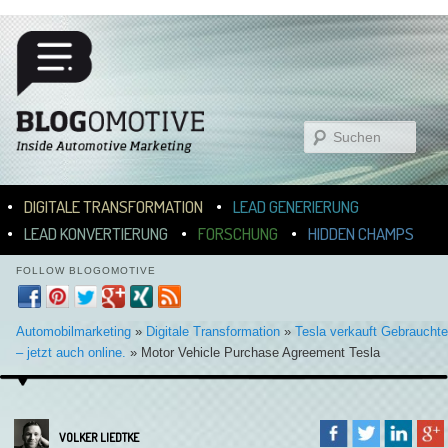
Suchen
Hauptmenü
ZUM INHALT WECHSELN
ZUM SEKUNDÄREN INHALT WECHSELN
DIGITALE TRANSFORMATION
LEAD GENERIERUNG
LEAD KONVERTIERUNG
FORSCHUNG
HIDDEN CHAMPS
FOLLOW BLOGOMOTIVE
Automobilmarketing
»
Digitale Transformation
»
Tesla verkauft Gebrauchte
– jetzt auch online.
»
Motor Vehicle Purchase Agreement Tesla
VOLKER LIEDTKE