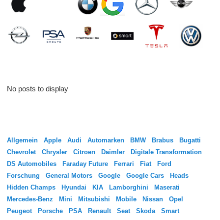
POPULÄRE ARTIKEL
No posts to display
KATEGORIEN
Allgemein
Apple
Audi
Automarken
BMW
Brabus
Bugatti
Chevrolet
Chrysler
Citroen
Daimler
Digitale Transformation
DS Automobiles
Faraday Future
Ferrari
Fiat
Ford
Forschung
General Motors
Google
Google Cars
Heads
Hidden Champs
Hyundai
KIA
Lamborghini
Maserati
Mercedes-Benz
Mini
Mitsubishi
Mobile
Nissan
Opel
Peugeot
Porsche
PSA
Renault
Seat
Skoda
Smart