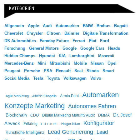
KATEGORIEN
Allgemein
Apple
Audi
Automarken
BMW
Brabus
Bugatti
Chevrolet
Chrysler
Citroen
Daimler
Digitale Transformation
DS Automobiles
Faraday Future
Ferrari
Fiat
Ford
Forschung
General Motors
Google
Google Cars
Heads
Hidden Champs
Hyundai
KIA
Lamborghini
Maserati
Mercedes-Benz
Mini
Mitsubishi
Mobile
Nissan
Opel
Peugeot
Porsche
PSA
Renault
Seat
Skoda
Smart
Social Media
Tesla
Toyota
Volkswagen
Volvo
Automarken
Agile Marketing
Albéric Chopelin
Armin Pohl
Konzepte Marketing
Autonomes Fahren
Dr. Josef
Blockchain
CDO
Digital Marketing Maturity Audit
DMMA
Konfigurator
Arweck
Erlkönig
Holger Kilian
ETECTURE
Lead Generierung
Lead
Künstliche Intelligenz