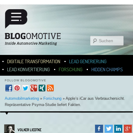
Suchen
Hauptmenü
ZUM INHALT WECHSELN
ZUM SEKUNDÄREN INHALT WECHSELN
DIGITALE TRANSFORMATION
LEAD GENERIERUNG
LEAD KONVERTIERUNG
FORSCHUNG
HIDDEN CHAMPS
FOLLOW BLOGOMOTIVE
Automobilmarketing
»
Forschung
»
Apple’s iCar aus Verbrauchersicht.
Repräsentative Psyma-Studie liefert Fakten.
VOLKER LIEDTKE