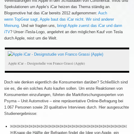
Vereinbarungen mit Apple in den Schubladen von Continental: Infos und
Spekulationen um Apple’s iCar heizen das Thema ständig an.
Blogomotive hat das iCar bereits 2012 aufgenommen:
Auch
wenn TopGear sagt, Apple baut das iCar nicht. Wir sind anderer
Meinung
. Und wir fragten uns,
bringt Apple zuerst das iCar und dann
iTV
? Unser iTesla-Logo, angelehnt an den möglichen Kauf von Tesla
durch Apple, reist um die Welt.
Apple iCar – Designstudie von Franco Grassi (Apple)
Doch wie denken eigentlich die Konsumenten darüber? Schließlich sind
sie es, die ein solches Auto kaufen sollen. Um erste Reaktionen von
Konsumenten einzufangen, führten die Marktforschungsexperten von
Psyma – Unit Automotive – eine repräsentative Online-Befragung bei
1.067 Personen sowie 20 qualitative Interviews durch. Hier ausgesuchte
Studienergebnisse:
￼￼￼￼￼￼￼￼￼￼￼￼￼￼￼￼￼￼￼￼￼￼￼￼￼￼￼￼￼￼
￼Knapp die Hälfte der Befragten findet die Idee von Apple, ein