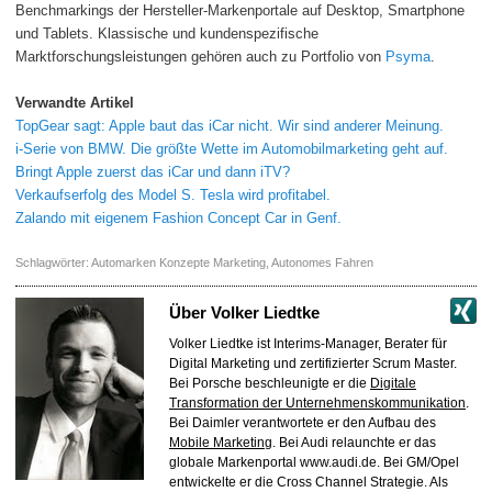
Benchmarkings der Hersteller-Markenportale auf Desktop, Smartphone
und Tablets. Klassische und kundenspezifische
Marktforschungsleistungen gehören auch zu Portfolio von
Psyma
.
Verwandte Artikel
TopGear sagt: Apple baut das iCar nicht. Wir sind anderer Meinung.
i-Serie von BMW. Die größte Wette im Automobilmarketing geht auf.
Bringt Apple zuerst das iCar und dann iTV?
Verkaufserfolg des Model S. Tesla wird profitabel.
Zalando mit eigenem Fashion Concept Car in Genf.
Schlagwörter:
Automarken Konzepte Marketing
,
Autonomes Fahren
Über
Volker Liedtke
Volker Liedtke ist Interims-Manager, Berater für
Digital Marketing und zertifizierter Scrum Master.
Bei Porsche beschleunigte er die
Digitale
Transformation der Unternehmenskommunikation
.
Bei Daimler verantwortete er den Aufbau des
Mobile Marketing
. Bei Audi relaunchte er das
globale Markenportal www.audi.de. Bei GM/Opel
entwickelte er die Cross Channel Strategie. Als