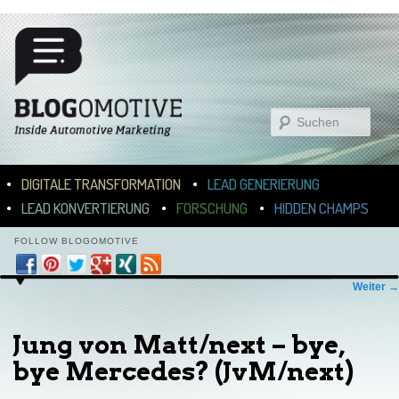
Suchen
Hauptmenü
ZUM INHALT WECHSELN
ZUM SEKUNDÄREN INHALT WECHSELN
DIGITALE TRANSFORMATION
LEAD GENERIERUNG
LEAD KONVERTIERUNG
FORSCHUNG
HIDDEN CHAMPS
FOLLOW BLOGOMOTIVE
Bilder-Navigation
Weiter →
Jung von Matt/next – bye,
bye Mercedes? (JvM/next)