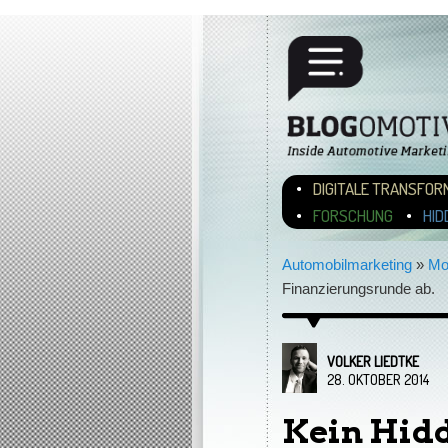
Hauptmenü
ZUM INHALT WECHSEL
ZUM SEKUNDÄREN INH
DIGITALE TRANSFOR
FORSCHUNG
HID
Automobilmarketing
»
Mo
Finanzierungsrunde ab.
VOLKER LIEDTKE
28. OKTOBER 2014
Kein Hid