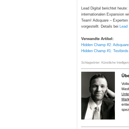
Lead Digital berichtet heute
internationalen Expansion 
Team! Adsquare – Experten f
vorgestellt. Details bei
Lead 
Verwandte Artikel:
Hidden Champ #2: Adsquare 
Hidden Champ #1: Testbirds
Schlagwörter:
Künstliche Intelligen
Üb
Volke
Mast
Unte
Mark
entw
spez