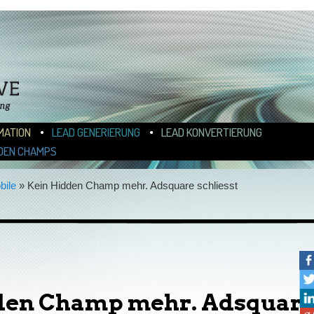
N
ALT WECHSELN
MATION
LEAD GENERIERUNG
LEAD KONVERTIERUNG
DEN CHAMPS
bile
»
Kein Hidden Champ mehr. Adsquare schliesst
den Champ mehr. Adsquar