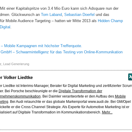
: Mit einer Kapitalspritze von 3.4 Mio Euro kann sich Adsquare nun der
widmen. Glückwunsch an
Tom Laband
,
Sebastian Doerfel
und das
ür Mobile Audience Targeting – hatten wir Mitte 2013 als
Hidden Champ
Digital
.
– Mobile Kampagnen mit höchster Trefferquote.
 GmbH – Schwarmintelligenz für das Testing von Online-Kommunikation
z
,
Lead Generierung
er
Volker Liedtke
r Liedtke ist Interims-Manager, Berater für Digital Marketing und zertifizierter Scru
er. Bei Porsche beschleunigte er die
Digitale Transformation der
rnehmenskommunikation
. Bei Daimler verantwortete er den Aufbau des
Mobile
eting
. Bei Audi relaunchte er das globale Markenportal www.audi.de. Bei GM/Opel
ickelte er die Cross Channel Strategie. Als Experte für Automotive Marketing ist er
ialisiert auf Digitale Transformation im Kommunikationsbereich.
Mehr...