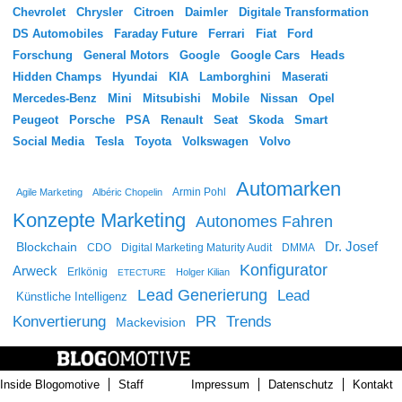
Chevrolet
Chrysler
Citroen
Daimler
Digitale Transformation
DS Automobiles
Faraday Future
Ferrari
Fiat
Ford
Forschung
General Motors
Google
Google Cars
Heads
Hidden Champs
Hyundai
KIA
Lamborghini
Maserati
Mercedes-Benz
Mini
Mitsubishi
Mobile
Nissan
Opel
Peugeot
Porsche
PSA
Renault
Seat
Skoda
Smart
Social Media
Tesla
Toyota
Volkswagen
Volvo
Automarken
Agile Marketing
Albéric Chopelin
Armin Pohl
Konzepte Marketing
Autonomes Fahren
Dr. Josef
Blockchain
CDO
Digital Marketing Maturity Audit
DMMA
Konfigurator
Arweck
Erlkönig
Holger Kilian
ETECTURE
Lead Generierung
Lead
Künstliche Intelligenz
Konvertierung
PR
Trends
Mackevision
Inside Blogomotive
Staff
Impressum
Datenschutz
Kontakt