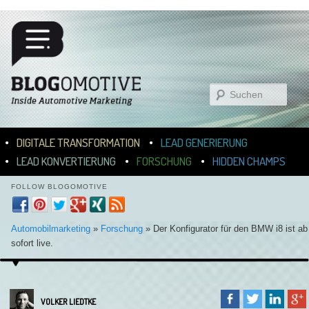
Suchen
Hauptmenü
ZUM INHALT WECHSELN
ZUM SEKUNDÄREN INHALT WECHSELN
DIGITALE TRANSFORMATION
LEAD GENERIERUNG
LEAD KONVERTIERUNG
FORSCHUNG
HIDDEN CHAMPS
FOLLOW BLOGOMOTIVE
Automobilmarketing
»
Forschung
»
Der Konfigurator für den BMW i8 ist ab
sofort live.
VOLKER LIEDTKE