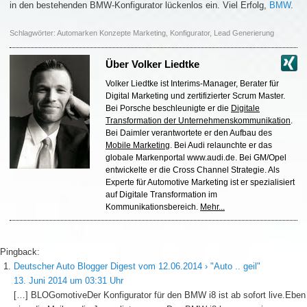
in den bestehenden BMW-Konfigurator lückenlos ein. Viel Erfolg,
BMW
.
Schlagwörter:
Automarken Konzepte Marketing
,
Konfigurator
,
Lead Generierung
Über
Volker Liedtke
Volker Liedtke ist Interims-Manager, Berater für
Digital Marketing und zertifizierter Scrum Master.
Bei Porsche beschleunigte er die
Digitale
Transformation der Unternehmenskommunikation
.
Bei Daimler verantwortete er den Aufbau des
Mobile Marketing
. Bei Audi relaunchte er das
globale Markenportal www.audi.de. Bei GM/Opel
entwickelte er die Cross Channel Strategie. Als
Experte für Automotive Marketing ist er spezialisiert
auf Digitale Transformation im
Kommunikationsbereich.
Mehr...
Pingback:
Deutscher Auto Blogger Digest vom 12.06.2014 › "Auto .. geil"
13. Juni 2014 um 03:31 Uhr
[…] BLOGomotiveDer Konfigurator für den BMW i8 ist ab sofort live.Eben