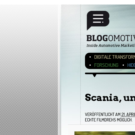
Hauptmenü
ZUM INHALT WECHSEL
ZUM SEKUNDÄREN INH
DIGITALE TRANSFOR
FORSCHUNG
HID
Bilder-Navigation
Scania, un
VERÖFFENTLICHT AM
21. APRI
ECHTE FILMDREHS MÖGLICH.