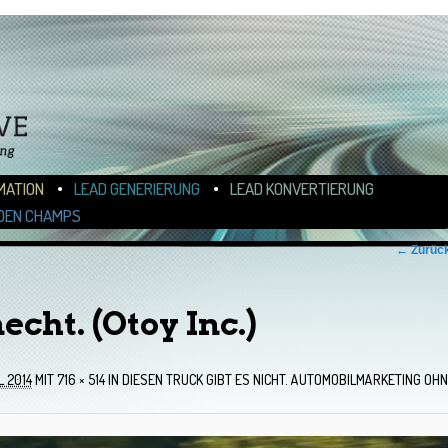
N
ALT WECHSELN
MATION
LEAD GENERIERUNG
LEAD KONVERTIERUNG
DEN CHAMPS
← Zurüc
echt. (Otoy Inc.)
L 2014
MIT
716 × 514
IN
DIESEN TRUCK GIBT ES NICHT. AUTOMOBILMARKETING OHN