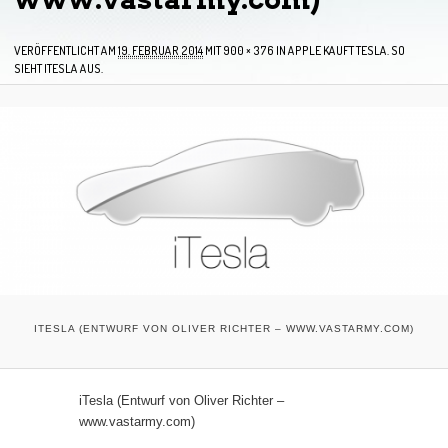
VERÖFFENTLICHT AM
19. FEBRUAR 2014
MIT
900 × 376
IN
APPLE KAUFT TESLA. SO
SIEHT ITESLA AUS.
ITESLA (ENTWURF VON OLIVER RICHTER – WWW.VASTARMY.COM)
iTesla (Entwurf von Oliver Richter –
www.vastarmy.com)