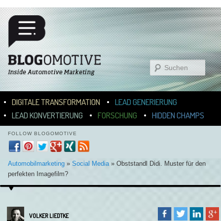
Suchen
Hauptmenü
ZUM INHALT WECHSELN
ZUM SEKUNDÄREN INHALT WECHSELN
DIGITALE TRANSFORMATION
LEAD GENERIERUNG
LEAD KONVERTIERUNG
FORSCHUNG
HIDDEN CHAMPS
FOLLOW BLOGOMOTIVE
Automobilmarketing
»
Social Media
»
Obststandl Didi. Muster für den
perfekten Imagefilm?
VOLKER LIEDTKE