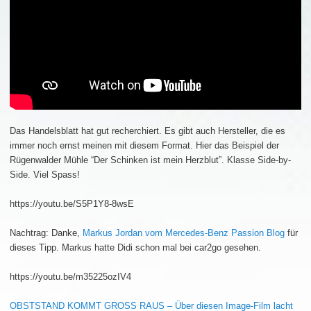
Das Handelsblatt hat gut recherchiert. Es gibt auch Hersteller, die es
immer noch ernst meinen mit diesem Format. Hier das Beispiel der
Rügenwalder Mühle “Der Schinken ist mein Herzblut”. Klasse Side-by-
Side. Viel Spass!
https://youtu.be/S5P1Y8-8wsE
Nachtrag: Danke,
Markus Jordan vom Mercedes-Benz Passion Blog
für
dieses Tipp. Markus hatte Didi schon mal bei car2go gesehen.
https://youtu.be/m35225ozIV4
OBSTSTAND KOMMT GROSS RAUS – Über diesen Image-Film lacht