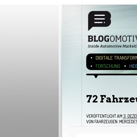
Hauptmenü
ZUM INHALT WECHSEL
ZUM SEKUNDÄREN INH
DIGITALE TRANSFOR
FORSCHUNG
HID
Bilder-Navigation
72 Fahrze
VERÖFFENTLICHT AM
3. DEZ
VON FAHRZEUGEN: MERCEDES