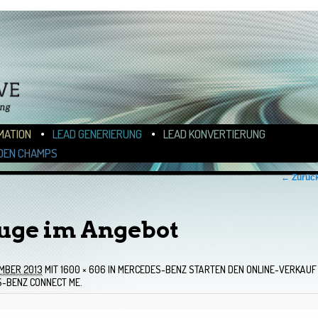
N
ALT WECHSELN
MATION
LEAD GENERIERUNG
LEAD KONVERTIERUNG
DEN CHAMPS
← Zurüc
uge im Angebot
EMBER 2013
MIT
1600 × 606
IN
MERCEDES-BENZ STARTEN DEN ONLINE-VERKAUF
-BENZ CONNECT ME.