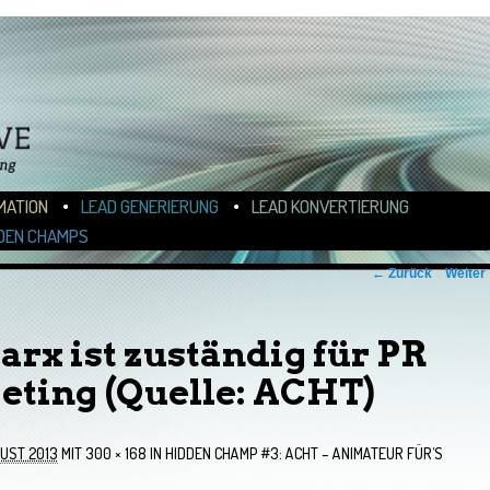
N
ALT WECHSELN
MATION
LEAD GENERIERUNG
LEAD KONVERTIERUNG
DEN CHAMPS
← Zurück
Weiter
arx ist zuständig für PR
ting (Quelle: ACHT)
GUST 2013
MIT
300 × 168
IN
HIDDEN CHAMP #3: ACHT – ANIMATEUR FÜR’S