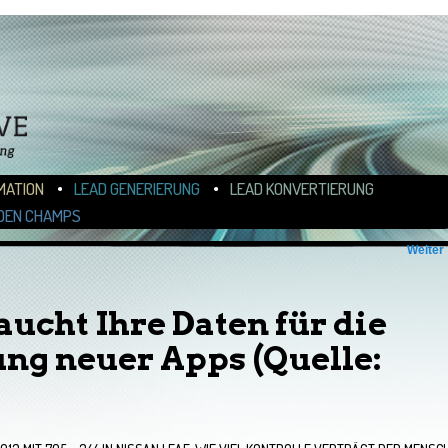
N
ALT WECHSELN
MATION
LEAD GENERIERUNG
LEAD KONVERTIERUNG
DEN CHAMPS
Weiter
aucht Ihre Daten für die
ng neuer Apps (Quelle: