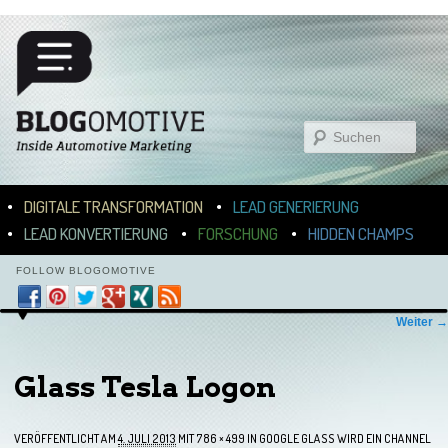
Suchen
Hauptmenü
ZUM INHALT WECHSELN
ZUM SEKUNDÄREN INHALT WECHSELN
DIGITALE TRANSFORMATION
LEAD GENERIERUNG
LEAD KONVERTIERUNG
FORSCHUNG
HIDDEN CHAMPS
FOLLOW BLOGOMOTIVE
Bilder-Navigation
Weiter →
Glass Tesla Logon
VERÖFFENTLICHT AM
4. JULI 2013
MIT
786 × 499
IN
GOOGLE GLASS WIRD EIN CHANNEL