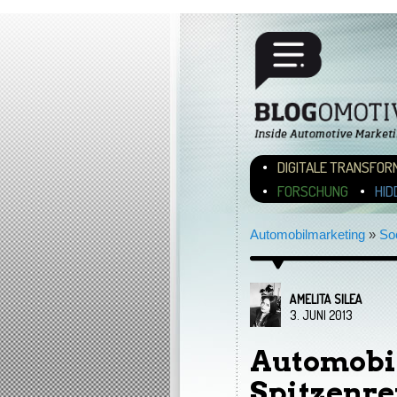
Hauptmenü
ZUM INHALT WECHSEL
ZUM SEKUNDÄREN INH
DIGITALE TRANSFOR
FORSCHUNG
HID
Automobilmarketing
»
So
AMELITA SILEA
3. JUNI 2013
Automobi
Spitzenre