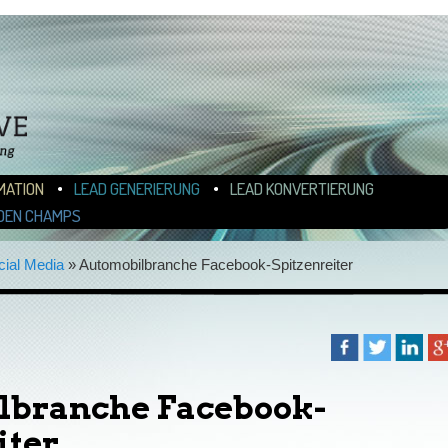
N
ALT WECHSELN
MATION
LEAD GENERIERUNG
LEAD KONVERTIERUNG
DEN CHAMPS
cial Media
»
Automobilbranche Facebook-Spitzenreiter
lbranche Facebook-
iter