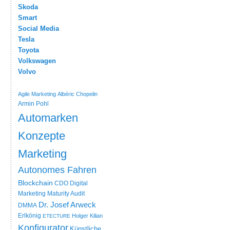
Skoda
Smart
Social Media
Tesla
Toyota
Volkswagen
Volvo
Agile Marketing
Albéric Chopelin
Armin Pohl
Automarken
Konzepte
Marketing
Autonomes Fahren
Blockchain
CDO
Digital
Marketing Maturity Audit
Dr. Josef Arweck
DMMA
Erlkönig
Holger Kilian
ETECTURE
Konfigurator
Künstliche