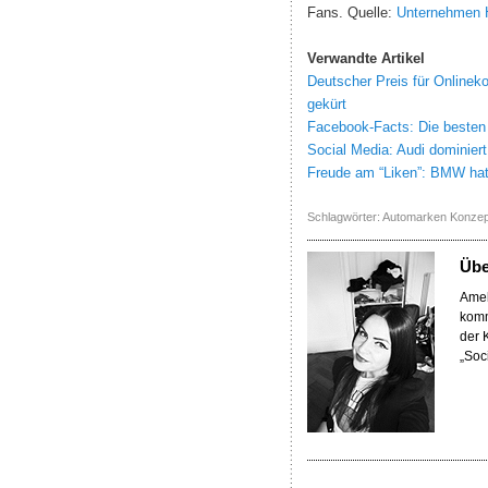
Fans. Quelle:
Unternehmen 
Verwandte Artikel
Deutscher Preis für Onlinek
gekürt
Facebook-Facts: Die besten
Social Media: Audi dominier
Freude am “Liken”: BMW ha
Schlagwörter:
Automarken Konzep
Üb
Amel
komm
der 
„Soc