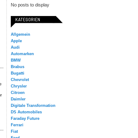
No posts to display
KATEGORIEN
Allgemein
Apple
Audi
Automarken
BMW
Brabus
Bugatti
Chevrolet
e
Chrysler
Citroen
ür
Daimler
Digitale Transformation
DS Automobiles
Faraday Future
Ferrari
Fiat
Ford