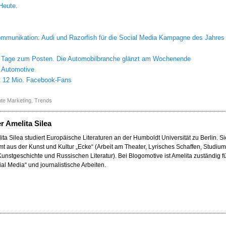
Heute
.
ommunikation: Audi und Razorfish für die Social Media Kampagne des Jahres
 Tage zum Posten. Die Automobilbranche glänzt am Wochenende
t Automotive
t 12 Mio. Facebook-Fans
te Marketing
,
Trends
er
Amelita Silea
ita Silea studiert Europäische Literaturen an der Humboldt Universität zu Berlin. Si
t aus der Kunst und Kultur „Ecke“ (Arbeit am Theater, Lyrisches Schaffen, Studium
Kunstgeschichte und Russischen Literatur). Bei Blogomotive ist Amelita zuständig f
ial Media“ und journalistische Arbeiten.