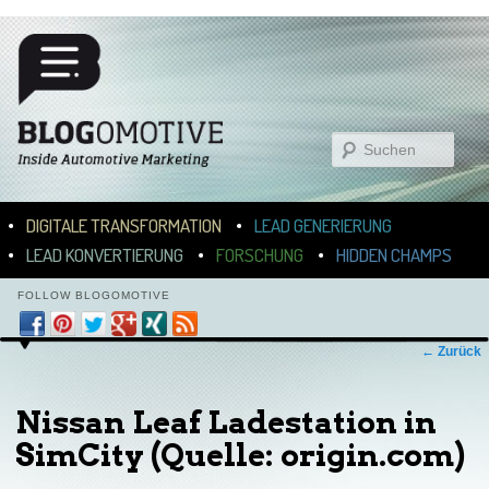
Suchen
Hauptmenü
ZUM INHALT WECHSELN
ZUM SEKUNDÄREN INHALT WECHSELN
DIGITALE TRANSFORMATION
LEAD GENERIERUNG
LEAD KONVERTIERUNG
FORSCHUNG
HIDDEN CHAMPS
FOLLOW BLOGOMOTIVE
Bilder-Navigation
← Zurück
Nissan Leaf Ladestation in
SimCity (Quelle: origin.com)