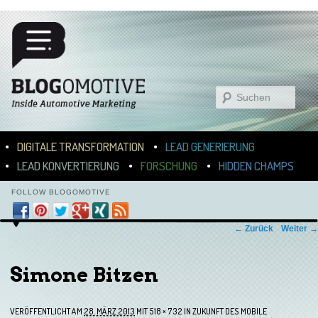
Suchen
Hauptmenü
ZUM INHALT WECHSELN
ZUM SEKUNDÄREN INHALT WECHSELN
DIGITALE TRANSFORMATION
LEAD GENERIERUNG
LEAD KONVERTIERUNG
FORSCHUNG
HIDDEN CHAMPS
FOLLOW BLOGOMOTIVE
Bilder-Navigation
← Zurück
Weiter →
Simone Bitzen
VERÖFFENTLICHT AM
28. MÄRZ 2013
MIT
518 × 732
IN
ZUKUNFT DES MOBILE